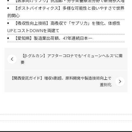
【医家向けサプリ】抗加齢・分子栄養療法分野で新規参入増
【ポストバイオティクス】多様な可能性と扱いやすさで世界
的関心
【吸収性向上技術】高吸収で「サプリ力」を強化、体感性
UPとコストDOWNを両建て
【愛知県】製造業出荷額、47年連続日本一
【β-グルカン】アフターコロナでも“イミューンヘルス”に需
要
【関西受託ガイド】増収6割超、原料開発や製造技術向上で
差別化