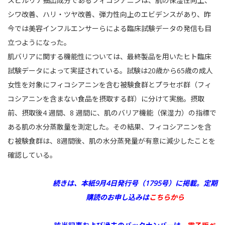
スピルリナ抽出成分であるフィコシアニンは、肌の保湿性向上、
シワ改善、ハリ・ツヤ改善、弾力性向上のエビデンスがあり、昨
今では美容インフルエンサーらによる臨床試験データの発信も目
立つようになった。
肌バリアに関する機能性については、最終製品を用いたヒト臨床
試験データによって実証されている。試験は20歳から65歳の成人
女性を対象にフィコシアニンを含む被験食群とプラセボ群（フィ
コシアニンを含まない食品を摂取する群）に分けて実施。摂取
前、摂取後4 週間、8 週間に、肌のバリア機能（保湿力）の指標で
ある肌の水分蒸散量を測定した。その結果、フィコシアニンを含
む被験食群は、8週間後、肌の水分蒸発量が有意に減少したことを
確認している。
続きは、本紙9月4日発行号（1795号）に掲載。
定期
購読のお申し込みは
こちらから