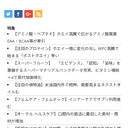
特集
【アミノ酸・ペプチド】ホエイ高騰で広がるアミノ酸需要
EAA・BCAA等が牽引
【注目のプロテイン】ホエイ一強に変化の兆し WPC高騰で
始まる「ポストホエイ」争い
【スーパーフルーツ】 「エビデンス」「認知」「呈味」を
兼備するスーパーマテリアルバックデータ充実、ビタミン補給
＋αで高付加価値化
【注目の植物油】米油国内外で続伸、需要高まるネクストオ
イルも
【フェムケア・フェムテック】インナーケアでサプリ利用進
む
【オーラル ヘルスケア】口腔内の菌活に着目した素材・商
材が増加