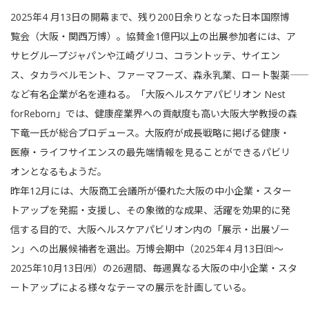
2025年4 月13日の開幕まで、残り200日余りとなった日本国際博
覧会（大阪・関西万博）。協賛金1億円以上の出展参加者には、ア
サヒグループジャパンや江崎グリコ、コラントッテ、サイエン
ス、タカラベルモント、ファーマフーズ、森永乳業、ロート製薬――
など有名企業が名を連ねる。「大阪ヘルスケアパビリオン Nest
forReborn」では、健康産業界への貢献度も高い大阪大学教授の森
下竜一氏が総合プロデュース。大阪府が成長戦略に掲げる健康・
医療・ライフサイエンスの最先端情報を見ることができるパビリ
オンとなるもようだ。
昨年12月には、大阪商工会議所が優れた大阪の中小企業・スター
トアップを発掘・支援し、その象徴的な成果、活躍を効果的に発
信する目的で、大阪ヘルスケアパビリオン内の「展示・出展ゾー
ン」への出展候補者を選出。万博会期中（2025年4 月13日㈰〜
2025年10月13日㈪）の26週間、毎週異なる大阪の中小企業・スタ
ートアップによる様々なテーマの展示を計画している。