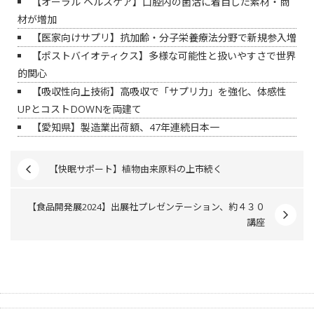
【オーラル ヘルスケア】口腔内の菌活に着目した素材・商
材が増加
【医家向けサプリ】抗加齢・分子栄養療法分野で新規参入増
【ポストバイオティクス】多様な可能性と扱いやすさで世界
的関心
【吸収性向上技術】高吸収で「サプリ力」を強化、体感性
UPとコストDOWNを両建て
【愛知県】製造業出荷額、47年連続日本一
【快眠サポート】植物由来原料の上市続く
【食品開発展2024】出展社プレゼンテーション、約４３０
講座