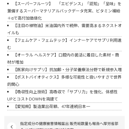
【スーパーフルーツ】 「エビデンス」「認知」「呈味」を
兼備するスーパーマテリアルバックデータ充実、ビタミン補給
＋αで高付加価値化
【注目の植物油】米油国内外で続伸、需要高まるネクストオ
イルも
【フェムケア・フェムテック】インナーケアでサプリ利用進
む
【オーラル ヘルスケア】口腔内の菌活に着目した素材・商
材が増加
【医家向けサプリ】抗加齢・分子栄養療法分野で新規参入増
【ポストバイオティクス】多様な可能性と扱いやすさで世界
的関心
【吸収性向上技術】高吸収で「サプリ力」を強化、体感性
UPとコストDOWNを両建て
【愛知県】製造業出荷額、47年連続日本一
指定成分の健康被害情報届出 販売総数量も報告へ厚労省部