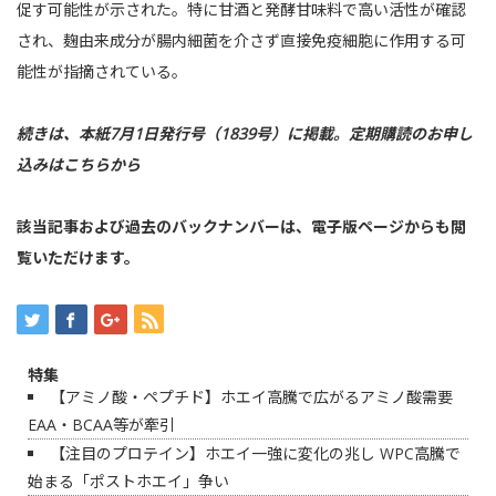
促す可能性が示された。特に甘酒と発酵甘味料で高い活性が確認
され、麹由来成分が腸内細菌を介さず直接免疫細胞に作用する可
能性が指摘されている。
続きは、本紙7月1日発行号（1839号）に掲載。
定期購読のお申し
込みはこちらから
該当記事および過去のバックナンバーは、
電子版ページ
からも閲
覧いただけます。
特集
【アミノ酸・ペプチド】ホエイ高騰で広がるアミノ酸需要
EAA・BCAA等が牽引
【注目のプロテイン】ホエイ一強に変化の兆し WPC高騰で
始まる「ポストホエイ」争い