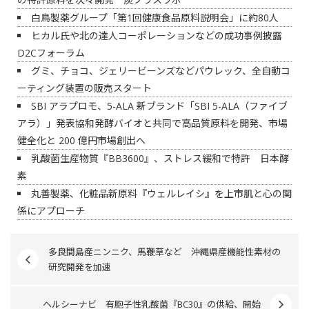
白鳥製薬グループ「第1回健康食品原料説明会」に約80人
ヒカル氏や北の達人コーポレーションなどの成功事例披露
D2Cフォーラム
グミ、チョコ、ジェリービーンズなどパウレック、全自動コ
ーティング装置の販売スタート
SBI アラプロモ、5-ALA 新ブランド「SBI 5-ALA（ファイブ
アラ）」発表協和発酵バイオと共同で高品質原料を開発、市場
健全化と 200 億円市場創出へ
乳酸菌生産物質『BB3600』、ストレス緩和で特許 日本酵
素
丸善製薬、化粧品新原料『ウェルレイシ』を上市肌と心の関
係にアプローチ
多良間島産ニンニク、馬鞭草など 沖縄県産機能性素材の
研究開発を加速
ヘルシーナビ 有胞子性乳酸菌『BC30』の供給、開始