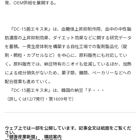
発、OEM供給を展開する。
『DC-15菌エキス末』は、血糖値上昇抑制作用、血中の中性脂
肪濃度の上昇抑制効果、ダイエット効果などに関する研究データ
を蓄積。一貫生産体制を構築する自社工場での製剤製品化（錠
剤・顆粒・カプセルなど）を中心に、原料販売にも対応してい
く。原料販売では、納豆特有のニオイも低減しているほか、加熱
による成分損失がないため、菓子類、麺類、ベーカリーなどへの
配合提案も進めていく。
『DC-15菌エキス末』は、韓国の納豆「チ・・・
（詳しくは12/7発行・第1609号で）
ウェブ上では一部を公開しています。記事全文は紙面をご覧くだ
さい。
「健康産業新聞」 購読案内