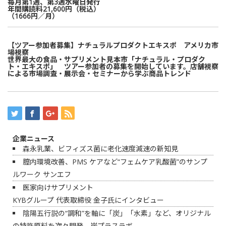
毎月第1週、第3週水曜日発行
年間購読料21,600円（税込）
（1666円／月）
【ツアー参加者募集】ナチュラルプロダクトエキスポ アメリカ市
場視察
世界最大の食品・サプリメント見本市「ナチュラル・プロダク
ト・エキスポ」 ツアー参加者の募集を開始しています。店舗視察
による市場調査・展示会・セミナーから学ぶ商品トレンド
企業ニュース
森永乳業、ビフィズス菌に老化速度減速の新知見
膣内環境改善、PMS ケアなど“フェムケア乳酸菌”のサンプ
ルワーク サンエフ
医家向けサプリメント
KYBグループ 代表取締役 金子氏にインタビュー
陰陽五行説の“調和”を軸に「炭」「水素」など、オリジナル
の特許原料を次々開発 炭プラスラボ