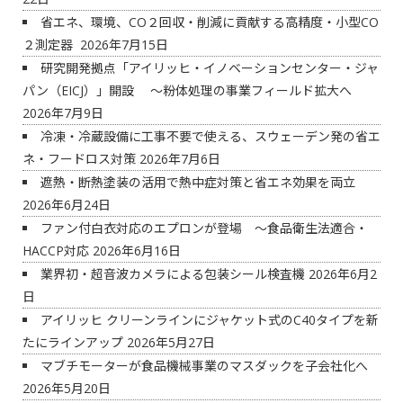
省エネ、環境、CO２回収・削減に貢献する高精度・小型CO
２測定器
2026年7月15日
研究開発拠点「アイリッヒ・イノベーションセンター・ジャ
パン（EICJ）」開設 ～粉体処理の事業フィールド拡大へ
2026年7月9日
冷凍・冷蔵設備に工事不要で使える、スウェーデン発の省エ
ネ・フードロス対策
2026年7月6日
遮熱・断熱塗装の活用で熱中症対策と省エネ効果を両立
2026年6月24日
ファン付白衣対応のエプロンが登場 ～食品衛生法適合・
HACCP対応
2026年6月16日
業界初・超音波カメラによる包装シール検査機
2026年6月2
日
アイリッヒ クリーンラインにジャケット式のC40タイプを新
たにラインアップ
2026年5月27日
マブチモーターが食品機械事業のマスダックを子会社化へ
2026年5月20日