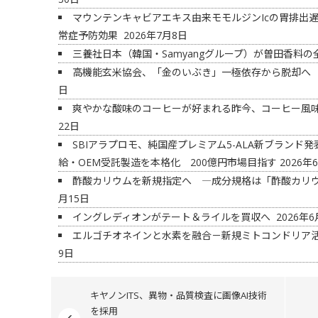
マウンテンキャビアエキス由来モモルジンIcの胃排出遅
常症予防効果
2026年7月8日
三養社日本（韓国・Samyangグループ）が曽田香料
高機能玄米協会、「金のいぶき」一極依存から脱却へ
日
爽やかな酸味のコーヒーが好まれる昨今、コーヒー風
22日
SBIアラプロモ、純国産プレミアム5-ALA新ブラン
給・OEM受託製造を本格化 200億円市場目指す
2026年
酢酸カリウムを新規指定へ ―成分規格は「酢酸カリ
月15日
イングレディオンがテート＆ライルを買収へ
2026年6
エルゴチオネインと水素を融合－新規ミトコンドリア
9日
キヤノンITS、異物・品質検査に画像AI技術
を採用