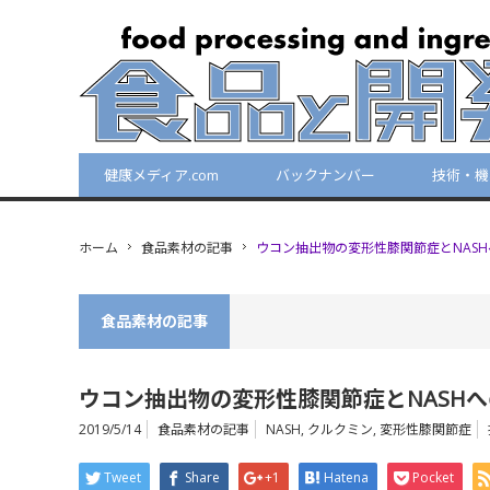
健康メディア.com
バックナンバー
技術・機
ホーム
食品素材の記事
ウコン抽出物の変形性膝関節症とNAS
食品素材の記事
ウコン抽出物の変形性膝関節症とNASH
2019/5/14
食品素材の記事
NASH
,
クルクミン
,
変形性膝関節症
Tweet
Share
+1
Hatena
Pocket