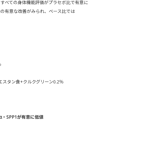
、すべての身体機能評価がプラセボ比で有意に
価の有意な改善がみられ、ベース比では
％
エスタン食+クルクグリーン0.2％
α・SPP1が有意に低値