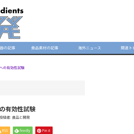
器の記事
食品素材の記事
海外ニュース
関連ト
Hへの有効性試験
への有効性試験
投稿者:
食品と開発
RSS
feedly
Pin it