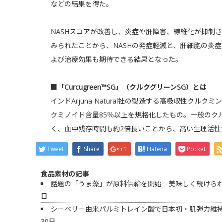
などの結果を得た。
NASHスコアが改善し、炎症や肝障害、線維化が抑制
みられたことから、NASHの発症軽減と、肝細胞の炎
よび治療効果も期待できる結果となった。
■「Curcugreen™SG」（クルクグリーンSG）とは
インドArjuna Natural社の製造する高吸収性クル
クミノイド含量85％以上を規格化したもの。一般のク
く、血中残存時間も約2倍長いことから、高い生理活性
Tweet
Share
+1
Hatena
Pocket
食品素材の記事
話題の「うま藻」が原料供給を開始 美味しく続けられ
日
シーベリー由来パルミトレイン酸で日本初・肌弾力維
30日