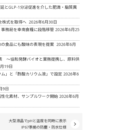
延とGLP-1分泌促進を介した肥満・脂質異
の全株式を取得へ
2026年6月30日
 事務局を幸南食糧に段階移管
2026年6月25
味の食品にも酸味の表現を提案
2026年6月
ド発表 ～協和発酵バイオと業務提携し、原料供
6月19日
ウム」と「酢酸カリウム液」で設定
2026年6
月9日
活性化素材、サンプルワーク開始
2026年6月
大型液晶でpHと温度を同時に表示
IP67準拠の防塵・防水仕様