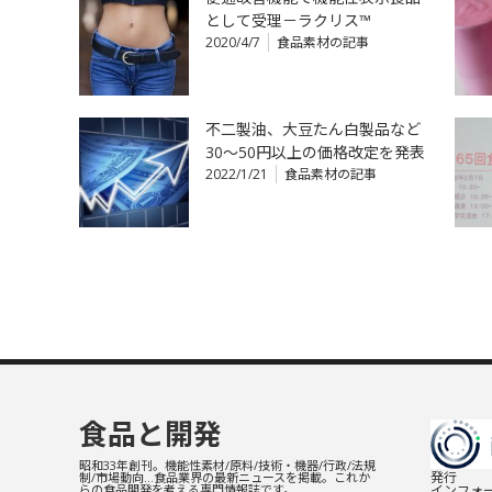
として受理－ラクリス™
2020/4/7
食品素材の記事
不二製油、大豆たん白製品など
30～50円以上の価格改定を発表
2022/1/21
食品素材の記事
食品と開発
昭和33年創刊。機能性素材/原料/技術・機器/行政/法規
発行
制/市場動向…食品業界の最新ニュースを掲載。これか
インフォー
らの食品開発を考える専門情報誌です。