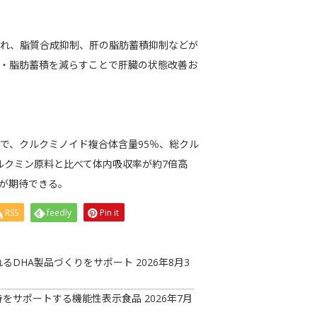
され、脂質合成抑制、肝の脂肪蓄積抑制などが
症・脂肪蓄積を減らすことで肝臓の状態改善お
クミンで、クルクミノイド複合体含量95％、総クル
ルクミン原料と比べて体内吸収率が約7倍高
が期待できる。
RSS
feedly
Pin it
るDHA製品づくりをサポート
2026年8月3
持をサポートする機能性表示食品
2026年7月