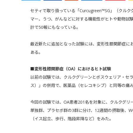
セティで取り扱っている「Curcugreen™SG」（ク
マー、うつ、がんなどに対する機能性がヒトや動物試
計で50報にもなっている。
最近新たに追加となった試験には、変形性膝関節症に
ある。
■変形性膝関節症（OA）におけるヒト試験
以前の試験では、クルクグリーンとボスウェリア・セラー
ス）」の併用で、医薬品（セレコキシブ）と同等の痛
今回の試験では、OA患者201名を対象に、クルクグ
単独群、プラセボ群の3群に分け、12週間の摂取後、W
（イス起立、歩行、階段昇降など）をみた。