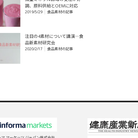
調、原料供給とOEMに対応
2019/5/29
食品素材の記事
注目の4素材について講演―食
品新素材研究会
2020/2/17
食品素材の記事
マ マーケッツ ジャパン株式会社