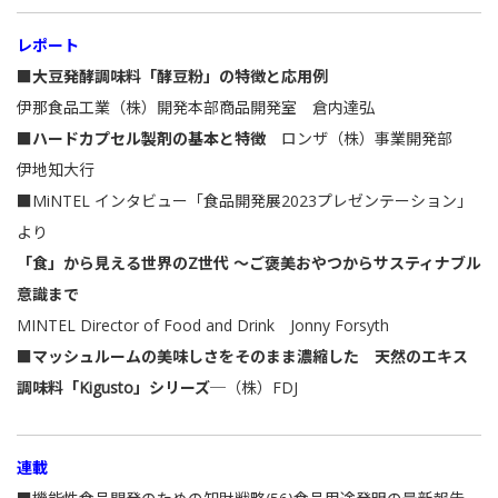
レポート
■
大豆発酵調味料「酵豆粉」の特徴と応用例
伊那食品工業（株）開発本部商品開発室 倉内達弘
■ハードカプセル製剤の基本と特徴
ロンザ（株）事業開発部
伊地知大行
■MiNTEL インタビュー「食品開発展2023プレゼンテーション」
より
「食」から見える世界のZ世代 ～ご褒美おやつからサスティナブル
意識まで
MINTEL Director of Food and Drink Jonny Forsyth
■
マッシュルームの美味しさをそのまま濃縮した 天然のエキス
調味料「Kigusto」シリーズ
─（株）FDJ
連載