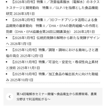
【2026年3月号】特集Ⅰ／次亜塩素酸水（電解水）のネクス
トステージと開発動向 特集Ⅱ／GLP-1を指標とした食品機能
研究
2026年3月1日
【2026年2月号】特集Ⅰ／3Dフードプリンタ活用による食
品開発の最新動向 特集Ⅱ／DHA・EPAの筋肉組織への作用と
効果（DHA・EPA協議会第26回公開講演会）
2026年2月1日
【2026年1月号】伝統的発酵の解明から新たな発酵デザイン
へ
2026年1月1日
【2025年12月号】特集／調理・調味における美味しさと適
塩の両立
2025年12月1日
【2025年11月号】特集／可溶化・安定化・吸収性向上素材
と技術
2025年11月1日
【2025年10月号】特集／加工食品の輸出拡大に向けた取組
み
2025年10月1日
第14回電解水セミナー開催～食品衛生から医療現場、農業
分野まで利活用拡がる～