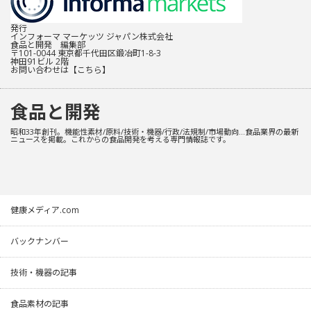
発行
インフォーマ マーケッツ ジャパン株式会社
食品と開発 編集部
〒101-0044 東京都千代田区鍛冶町1-8-3
神田91ビル 2階
お問い合わせは
【こちら】
食品と開発
昭和33年創刊。機能性素材/原料/技術・機器/行政/法規制/市場動向…食品業界の最新
ニュースを掲載。これからの食品開発を考える専門情報誌です。
健康メディア.com
バックナンバー
技術・機器の記事
食品素材の記事