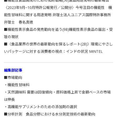
■機能性食品開発のための知財戦略(56)食品用途発明の最新報告
〈2023年9月−10月特許公報発行／公開分〉今号注目の機能性 機
能性甘味料に関する用途発明 弁理士法人ユニアス国際特許事務所
弁理士 春名真徳
■機能性表示食品の発売動向を追う(98)機能性表示食品の届出・受
理の現状
■〈食品業界の世界の最新動向を探るレポート(28)〉環境にやさし
いパッケージに対する消費者の視点：インドの状況 MiNTEL
編集部記事
■市場動向
・機能性甘味料
・天然調味料 需要は回復傾向・原料価格上昇で金額ベースの市場
は伸長
・高機能サプリメントのための添加剤の選択
■分析計測 食品分野における水分測定技術の最新動向