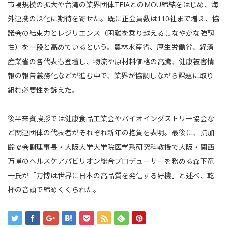
市場規模の拡大や台湾の業界団体TFIAとのMOU締結をはじめ、海
外連携の深化に期待を寄せた。既に正会員数は110社まで増え、協
議会の結束力とレジリエンス（困難を乗り越えるしなやかな強靱
性）を一段と高めているという。農林水産省、厚生労働省、経済
産業省の各代表も登壇し、物流や原材料価格の高騰、健康被害情
報の報告義務化などが進む中で、業界が協調しながら課題に取り
組む必要性を訴えた。
後半来賓挨拶では健康食品工業会やバイオインダストリー協会な
ど関連団体の代表者がそれぞれ新年の抱負を表明。最後に、抗加
齢協会副理事長・大阪大学大学院医学系研究科教授で大阪・関西
万博のヘルスケアパビリオン総合プロデューサーを務める森下竜
一氏が「万博は世界に日本の高品質を発信する好機」と述べ、乾
杯の音頭で締めくくられた。