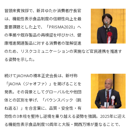
冒頭来賓挨拶で、新井ゆたか消費者庁長官
は、機能性表示食品制度の信頼性向上を最
重要課題とした上で、「PRISMA2020」へ
の準拠や既存製品の再検証を呼びかけ、健
康増進関連製品に対する消費者の理解促進
のため、リスクコミュニケーションの実施など官民連携を推進す
る姿勢を示した。
続けてJAOHAの橋本正史会長は、新呼称
「JAOHA〈ジャオファ〉」を掲げることを
発表。その背景としてグローバル化や他団
体との区別を挙げ、「バウンスバック（跳
ね返る）」を合言葉に、品質・安全性・有
効性の3本柱を堅持し逆境を乗り越える姿勢を強調。2025年に迎え
る機能性表示食品制度10周年と大阪・関西万博が重なることで、