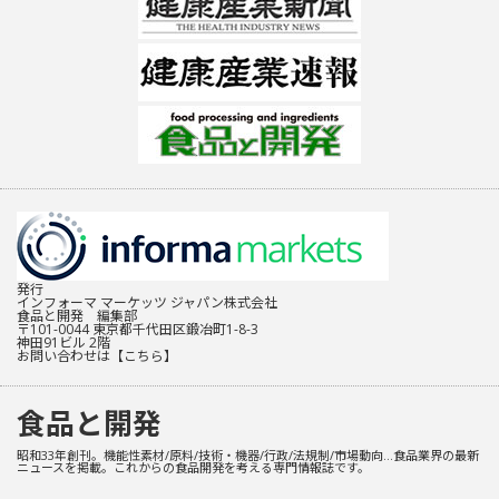
発行
インフォーマ マーケッツ ジャパン株式会社
食品と開発 編集部
〒101-0044 東京都千代田区鍛冶町1-8-3
神田91ビル 2階
お問い合わせは
【こちら】
食品と開発
昭和33年創刊。機能性素材/原料/技術・機器/行政/法規制/市場動向…食品業界の最新
ニュースを掲載。これからの食品開発を考える専門情報誌です。