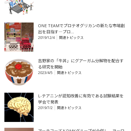
ONE TEAMでプロテオグリカンの新たな市場創
出を目指す―プロ…
2019/12/4
関連トピックス
吉野家の「牛丼」にグアーガム分解物を配合す
る研究を開始
2023/4/5
関連トピックス
L-テアニンが認知改善に有効である試験結果を
学会で発表
2019/7/2
関連トピックス
アーラフーズとDMKグループが合併し、ヨーロ