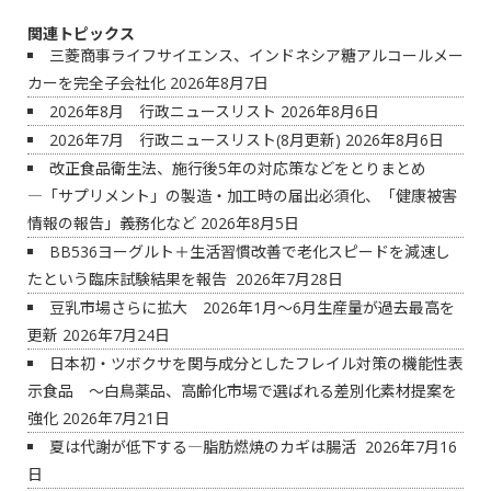
関連トピックス
三菱商事ライフサイエンス、インドネシア糖アルコールメー
カーを完全子会社化
2026年8月7日
2026年8月 行政ニュースリスト
2026年8月6日
2026年7月 行政ニュースリスト(8月更新)
2026年8月6日
改正食品衛生法、施行後5年の対応策などをとりまとめ
―「サプリメント」の製造・加工時の届出必須化、「健康被害
情報の報告」義務化など
2026年8月5日
BB536ヨーグルト＋生活習慣改善で老化スピードを減速し
たという臨床試験結果を報告
2026年7月28日
豆乳市場さらに拡大 2026年1月～6月生産量が過去最高を
更新
2026年7月24日
日本初・ツボクサを関与成分としたフレイル対策の機能性表
示食品 ～白鳥薬品、高齢化市場で選ばれる差別化素材提案を
強化
2026年7月21日
夏は代謝が低下する―脂肪燃焼のカギは腸活
2026年7月16
日