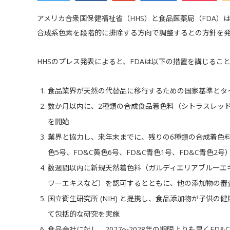
アメリカ合衆国保健福祉省（HHS）と食品医薬局（FDA）
合成系色素を段階的に排除する方向で調整するとの方針を
HHSのプレス発表によると、FDAは以下の措置を講じるこ
食品業界が天然の代替品に移行するための国家基準とタ
数か月以内に、2種類の合成食品着色料（シトラスレッド
を開始
業界と協力し、来年末までに、残りの6種類の合成着色料（F
色5号、FD&C黄色6号、FD&C青色1号、FD&C青色2
数週間以内に新規天然着色料（ガルディエリアブルーエ
ワーエキスなど）を認可するとともに、他の添加物の審
国立衛生研究所 (NIH) と提携し、食品添加物が子供
て包括的な研究を実施
食品会社に対し、2027～2028年の期限よりも早くFD&