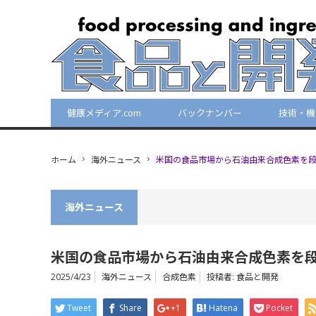
健康メディア.com
バックナンバー
技術・機
ホーム
海外ニュース
米国の食品市場から石油由来合成色素を
海外ニュース
米国の食品市場から石油由来合成色素を
2025/4/23
海外ニュース
合成色素
投稿者:
食品と開発
Tweet
Share
+1
Hatena
Pocket