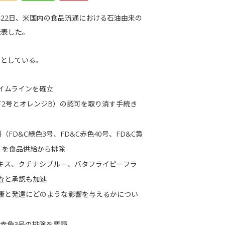
は22日、米国内の食品流通における石油由来の
発表した。
ととしている。
イムラインを確立
2号とオレンジB）の認可を取り消す手続き
D&C緑色3号、FD&C赤色40号、FD&C黄
号）を食品供給から排除
キス、クチナシブルー、バタフライピーフラ
査と承認も加速
の健康と発達にどのような影響を与えるかについ
C赤色3号の排除を要請