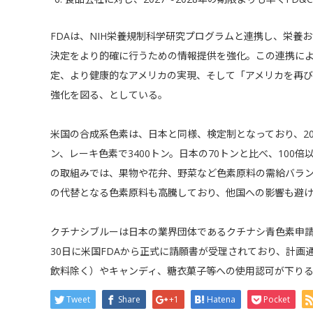
FDAは、NIH栄養規制科学研究プログラムと連携し、栄養
決定をより的確に行うための情報提供を強化。この連携によ
定、より健康的なアメリカの実現、そして「アメリカを再
強化を図る、としている。
米国の合成系色素は、日本と同様、検定制となっており、20
ン、レーキ色素で3400トン。日本の70トンと比べ、100
の取組みでは、果物や花弁、野菜など色素原料の需給バラン
の代替となる色素原料も高騰しており、他国への影響も避
クチナシブルーは日本の業界団体であるクチナシ青色素申請
30日に米国FDAから正式に請願書が受理されており、計
飲料除く）やキャンディ、糖衣菓子等への使用認可が下り
Tweet
Share
+1
Hatena
Pocket