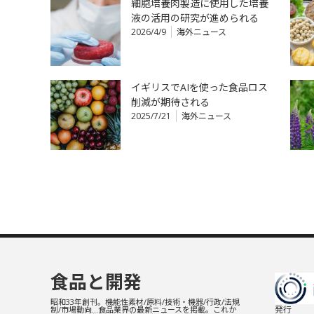
細胞培養肉製造に使用した培養
液の活用の研究が進められる
2026/4/9
海外ニュース
イギリスでAIを使った食品ロス
削減が期待される
2025/7/21
海外ニュース
食品と開発
昭和33年創刊。機能性素材/原料/技術・機器/行政/法規
発行
制/市場動向…食品業界の最新ニュースを掲載。これか