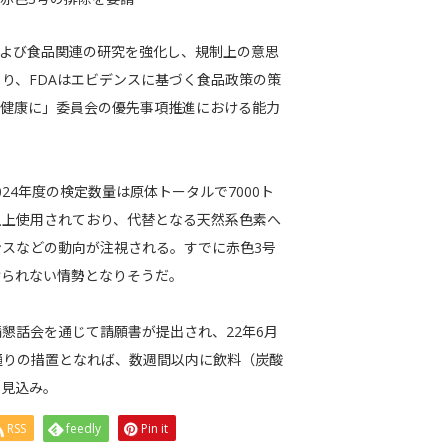
および食品関連の研究を強化し、規制上の意思
り、FDAはエビデンスに基づく食品政策の策
び健康に」委員会の優先事項推進における能力
24年度の検定数量は原体トータルで7000ト
倍以上使用されており、代替となる天然系色素へ
スなどの動向が注視される。すでに赤色3号
けられない情勢となりそうだ。
懇話会を通じて請願書が提出され、22年6月
画通りの措置となれば、数週間以内に飲料（炭酸
る見込み。
RSS
feedly
Pin it