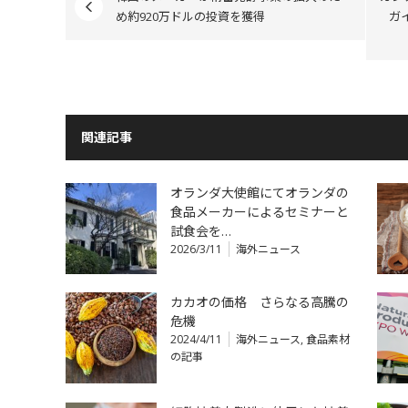
め約920万ドルの投資を獲得
ガ
関連記事
オランダ大使館にてオランダの
食品メーカーによるセミナーと
試食会を…
2026/3/11
海外ニュース
カカオの価格 さらなる高騰の
危機
2024/4/11
海外ニュース
,
食品素材
の記事