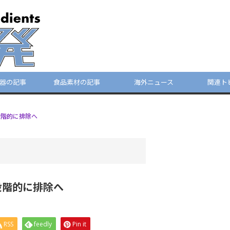
器の記事
食品素材の記事
海外ニュース
関連ト
段階的に排除へ
段階的に排除へ
RSS
feedly
Pin it