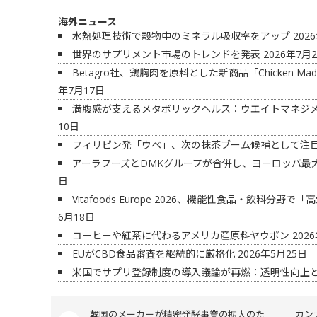
海外ニュース
水熱処理技術で穀物中のミネラル吸収率をアップ
202
世界のサプリメント市場のトレンドを発表
2026年7月
Betagro社、鶏胸肉を原料とした新商品「Chicken M
年7月17日
満腹感が支えるメタボリックヘルス：ウエイトマネジ
10日
フィリピン発「ウベ」、次の抹茶ブーム候補として注
アーラフーズとDMKグループが合併し、ヨーロッパ最
日
Vitafoods Europe 2026、機能性食品・飲料分
6月18日
コーヒーや紅茶に代わるアメリカ産原料ヤウポン
202
EUがCBD食品審査を継続的に厳格化
2026年5月25日
米国でサプリ登録制度の導入議論が再燃：透明性向上
韓国のメーカーが精密発酵事業の拡大のた
カン