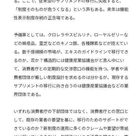
る。ここで、従来型のサプリメントの移行に失敗すると、
「制度そのものが危うくなる」という声もある。来年は機能
性表示制度存続の正念場である。
予備軍としては、クロレラやスピルリナ、ローヤルゼリーな
どの蜂産品、霊芝などのキノコ類、各種酵素などが控えてい
る。数千億規模の市場が、エキスのガイドラインで移行でき
るのか、否か？構造的には健康産業協議会がど真ん中にい
て、消費者庁との定期的な交渉窓口の機能を持つ。学者や消
費者団体が厳しい制度設計を求めるのは分かるが、現存する
サプリメントの移行に向き合うのは健康産業協議会などの業
界団体である。
いずれも消費者庁の下部団体ではなく、消費者庁との窓口と
して、既存の業者の要望を基に、移行のためのサポートがで
きているのか？新制度の運用に多くのクレームや要望が幣紙