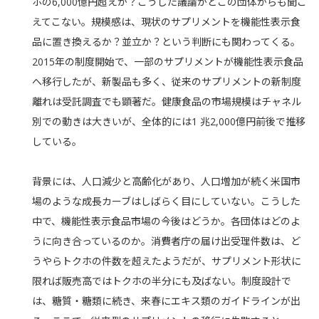
ホの6,000億円超えか？こうした議論がどこの団体からも聞こ
えてこない。規模感は、現状のサプリメントを機能性表示食
品に置き換えるか？並立か？という判断にも関わってくる。
2015年の制度開始で、一部のサプリメントが機能性表示食品
へ移行したが、新製品も多く、従来のサプリメントの新制度
離れは受託調査でも顕著だ。健康食品の市場規模はチャネル
別での動きは大きいが、全体的には1 兆2,000億円前後で推移
している。
背景には、人口減少と高齢化があり、人口増加が続く米国市
場のような成長カーブはしばらく目にしていない。こうした
中で、機能性表示食品市場の今後はどうか。各団体はどのよ
うに向き合っているのか。消費者庁の届け出受理件数は、ど
うやらトクホの件数を超えたようだが、サプリメント形状に
限れば販売高ではトクホの半分にも及ばない。制度設計で
は、糖質・糖類に続き、来春にエキス類のガイドラインが出