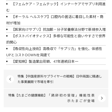
【フェムケア・フェムテック】インナーケアでサプリ利用進
む
【オーラル ヘルスケア】口腔内の菌活に着目した素材・商
材が増加
【医家向けサプリ】抗加齢・分子栄養療法分野で新規参入増
【ポストバイオティクス】多様な可能性と扱いやすさで世界
的関心
【吸収性向上技術】高吸収で「サプリ力」を強化、体感性
UPとコストDOWNを両建て
【愛知県】製造業出荷額、47年連続日本一
特集【中国産原料サプライヤーの戦略】日中両国に精通し
た事業展開で市場を牽引
特集【たまごの健康機能】「 鶏 卵 初 の 受 理 」 機 能 性 表
示 た ま ご が 登 場