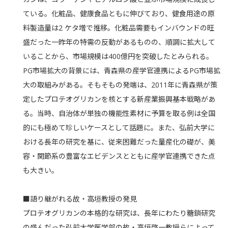
ている。化粧品、健康食品ともに伸びており、健食用途の原
料製造量は
2
ケタ増で推移。化粧品需要もインバウンドの旺
盛だった一昨年の特需の反動があるものの、順調に拡大して
いることから、市場規模は
400
億円を突破したとみられる。
PG
市場拡大の背景には、青森県の産学官連携による
PG
市場拡
大の取組みがある。そもそもの発端は、
2011
年に青森県が策
定したプロテオグリカンを核とする新産業振興基本戦略があ
る。当時、自治体が単独の機能性素材に予算を取る例は全国
的にも極めて珍しいケースとして話題に。また、弘前大学に
おける長年の研究を基に、従来困難だった量産化の礎が、美
容・関節系の豊富なエビデンスとともに産学官連携できた点
も大きい。
■
語り継がれる故・高垣教授の発見
プロテオグリカンの本格的な研究は、長年にわたり糖鎖研究
の盛んだった弘前大学医学部の故・高垣啓一教授らによって