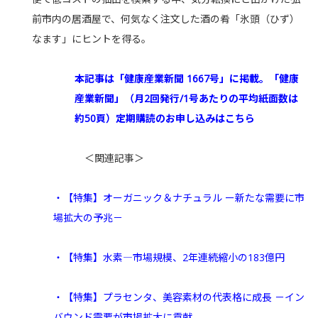
前市内の居酒屋で、何気なく注文した酒の肴「氷頭（ひず）
なます」にヒントを得る。
本記事は「健康産業新聞 1667号」に掲載。「健康
産業新聞」（月2回発行/1号あたりの平均紙面数は
約50頁）定期購読のお申し込みはこちら
＜関連記事＞
・【特集】オーガニック＆ナチュラル ー新たな需要に市
場拡大の予兆－
・【特集】水素―市場規模、2年連続縮小の183億円
・【特集】プラセンタ、美容素材の代表格に成長 －イン
バウンド需要が市場拡大に貢献