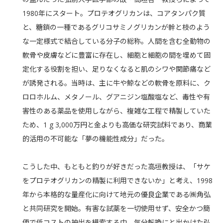
1980
年にスタート。プロテオグリカンは、コアタンパク質
と、糖鎖の一種であるグリコサミノグリカンが幹と枝のよう
な一定様式で結合している分子の総称。人間を含む全動物の
軟骨や皮膚などに豊富に存在し、細胞と細胞の間を埋めて固
定化する役割を担い、足りなくなると肌のシワや関節痛など
が誘発される。当時は、主に牛や鯨などの軟骨を原料に、ク
ロロホルム、メタノール、グアニジン塩酸塩など、毒性や有
害性のある薬品を使用しながら、複雑な工程で精製していた
ため、
1 g 3,000
万円と金よりも高価な研究試料であり、商業
的活用の不可能な「夢の機能性成分」だった。
こうした中、もともと釣りが好きだった高垣教授は、「サケ
をプロテオグリカンの精製に利用できないか」と考え、
1998
年から本格的な量産化に向けて地元の優良企業である㈱角弘
と共同研究を開始。有害な試薬を一切使用せず、安全かつ簡
便で低コストの抽出を模索する中、気分転換にと出かけた弘