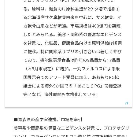
プロテオグリカン（
PG
）の市場拡大が続いてい
る。原料は、健食向け原料製造が
2
ケタ増で推移す
る北海道産サケ鼻軟骨由来を中心に、サメ軟骨、イ
カ軟骨由来などが流通。市場規模は
400
億円を突破
したとみられる。美容・関節系の豊富なエビデンス
を背景に、化粧品、健康食品向けの原料供給は順調
に推移。特に関節系サプリの引き合いは著しく伸び
ており、機能性表示食品は昨年の
9
品目から
17
品目
（＊
5
月末現在）に増加。一丸ファルコスによる米
国展示会でのアワード受賞に加え、あおもり
PG
協
議会による海外
9
か国での「あおもり
PG
」商標登録
完了など、海外展開も本格化している。
■
青森県の産学官連携、市場を牽引
美容系や関節系の豊富なエビデンスを背景に、プロテオグリ
カンは、コラーゲンやヒアルロン酸と並ぶ市場規模に成長し