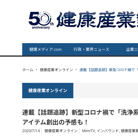
健康メディア.com
行政・業界ニュース
企業ニ
ホーム
健康産業オンライン
連載【話題追跡】新型コロナ禍で「
健康産業オンライン
連載【話題追跡】新型コロナ禍で「洗浄系
アイテム創出の予感も！
2020/7/14
健康産業オンライン
MimiTV
,
インバウンド
,
健康産業