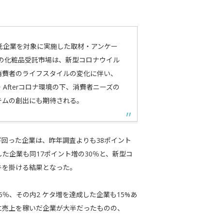
託企業を対象に実施した取材・アンケー
）の化粧品受託市場は、新型コロナウイル
消費者のライフスタイルの変化に伴い、
Afterコロナ環境の下、消費者ニーズの
テムの創出にも期待される。
回った企業は、昨年調査よりも38ポイント
した企業も同17ポイント増の30％と、新型コ
キを掛ける結果となった。
％、その内2 ケタ増を達成した企業も15%あ
前に売上を稼いだ企業が大半だったものの、