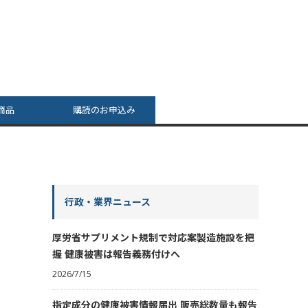
商品
購読のお申込み
行政・業界ニュース
厚労省サプリメント規制で対応案製造施設を把
握 健康被害は報告義務付けへ
2026/7/15
指定成分の健康被害情報届出 販売総数量も報告