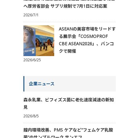
へ厚労省部会 サプリ規制で7月1日に対応案
2026/7/1
ASEANの美容市場をリードす
る展示会「COSMOPROF
CBE ASEAN2026」、バンコ
クで開催
2026/6/25
企業ニュース
森永乳業、ビフィズス菌に老化速度減速の新知
見
2026/8/5
膣内環境改善、PMS ケアなど“フェムケア乳酸
菌”のサンプルワーク サンエフ