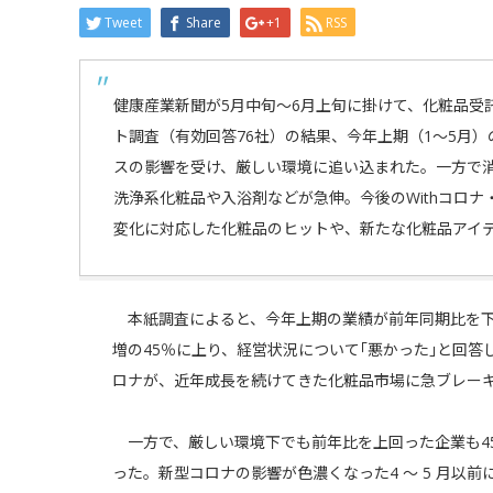
Tweet
Share
+1
RSS
健康産業新聞が5月中旬～6月上旬に掛けて、化粧品受
ト調査（有効回答76社）の結果、今年上期（1～5月
スの影響を受け、厳しい環境に追い込まれた。一方で
洗浄系化粧品や入浴剤などが急伸。今後のWithコロナ・
変化に対応した化粧品のヒットや、新たな化粧品アイ
本紙調査によると、今年上期の業績が前年同期比を下
増の45％に上り、経営状況について｢悪かった｣と回答
ロナが、近年成長を続けてきた化粧品市場に急ブレー
一方で、厳しい環境下でも前年比を上回った企業も45
った。新型コロナの影響が色濃くなった4 ～ 5 月以