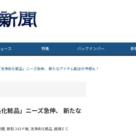
ュース
特集
バックナンバー
新
洗浄系化粧品」ニーズ急伸、 新たなアイテム創出の予感も！
化粧品」ニーズ急伸、 新たな
新聞
,
新型コロナ禍
,
洗浄系化粧品
,
越境ＥＣ