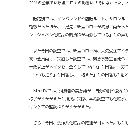
20％の企業では新型コロナの影響は「特になかった」
販路別では、インバウンドや店販ルート、サロンルー
軽微だったほか、一足先に新型コロナが終息に向かった
ン・ジャパン化粧品の購買欲が再燃している」との声
また今回の調査では、新型コロナ禍、人気受注アイテム
高い会員向けに実施した調査では、緊急事態宣言発令
半数以上がメイクを「全くしていない」と回答。一方
「いつも通り」と回答し、「増えた」との回答も3 割
MimiTVでは、消費者の美意識が「自分の肌や髪な
様子がうかがえたと指摘。実際、本紙調査でも化粧水、
キンケアの堅調ぶりがうかがえた。
さらに今回、洗浄系化粧品の躍進が目立った。もとも