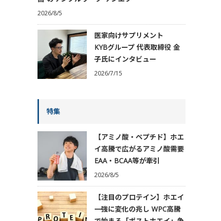
2026/8/5
医家向けサプリメント
KYBグループ 代表取締役 金
子氏にインタビュー
2026/7/15
特集
【アミノ酸・ペプチド】ホエ
イ高騰で広がるアミノ酸需要
EAA・BCAA等が牽引
2026/8/5
【注目のプロテイン】ホエイ
一強に変化の兆し WPC高騰
で始まる「ポストホエイ」争