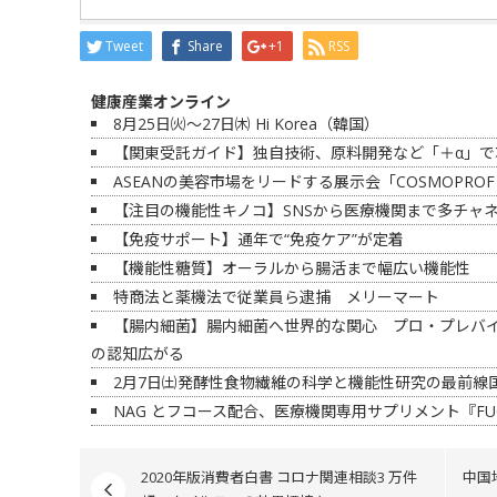
Tweet
Share
+1
RSS
健康産業オンライン
8月25日㈫～27日㈭ Hi Korea（韓国）
【関東受託ガイド】独自技術、原料開発など「＋α」で
ASEANの美容市場をリードする展示会「COSMOPROF 
【注目の機能性キノコ】SNSから医療機関まで多チャ
【免疫サポート】通年で“免疫ケア”が定着
【機能性糖質】オーラルから腸活まで幅広い機能性
特商法と薬機法で従業員ら逮捕 メリーマート
【腸内細菌】腸内細菌へ世界的な関心 プロ・プレバ
の認知広がる
2月7日㈯発酵性食物繊維の科学と機能性研究の最前線国
NAG とフコース配合、医療機関専用サプリメント『FU
2020年版消費者白書 コロナ関連相談3 万件
中国