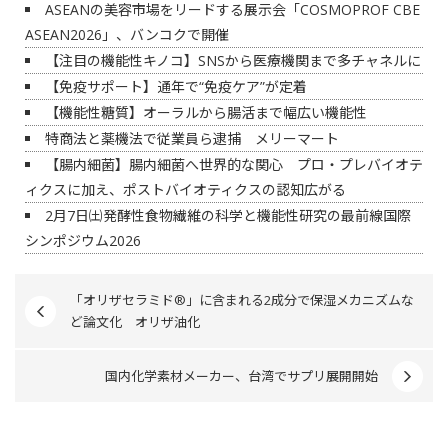
ASEANの美容市場をリードする展示会「COSMOPROF CBE
ASEAN2026」、バンコクで開催
【注目の機能性キノコ】SNSから医療機関まで多チャネルに
【免疫サポート】通年で“免疫ケア”が定着
【機能性糖質】オーラルから腸活まで幅広い機能性
特商法と薬機法で従業員ら逮捕 メリーマート
【腸内細菌】腸内細菌へ世界的な関心 プロ・プレバイオテ
ィクスに加え、ポストバイオティクスの認知広がる
2月7日㈯発酵性食物繊維の科学と機能性研究の最前線国際
シンポジウム2026
「オリザセラミド®」に含まれる2成分で保湿メカニズムな
ど論文化 オリザ油化
国内化学素材メーカー、台湾でサプリ展開開始