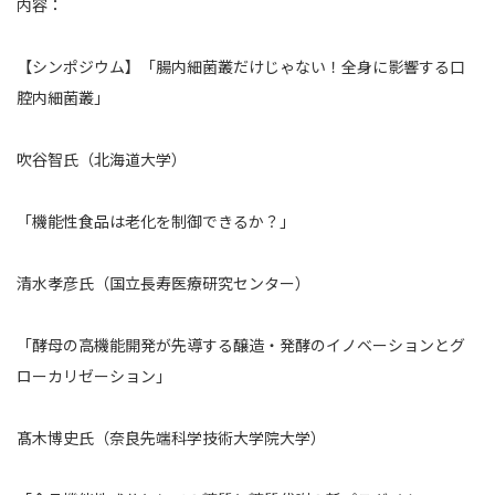
内容：
【シンポジウム】「腸内細菌叢だけじゃない！全身に影響する口
腔内細菌叢」
吹谷智氏（北海道大学）
「機能性食品は老化を制御できるか？」
清水孝彦氏（国立長寿医療研究センター）
「酵母の高機能開発が先導する醸造・発酵のイノベーションとグ
ローカリゼーション」
髙木博史氏（奈良先端科学技術大学院大学）