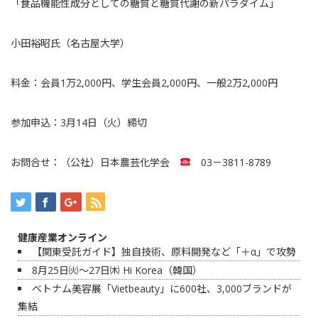
「食品機能性成分としての糖質と糖質代謝の新パラダイム」
小田裕昭氏（名古屋大学）
料金：会員1万2,000円、学生会員2,000円、一般2万2,000円
参加申込：3月14日（火）締切
お問合せ：（公社）日本農芸化学会
03－3811-8789
健康産業オンライン
【関東受託ガイド】独自技術、原料開発など「＋α」で攻勢
8月25日㈫～27日㈭ Hi Korea（韓国）
ベトナム美容展「Vietbeauty」に600社、3,000ブランドが
集結