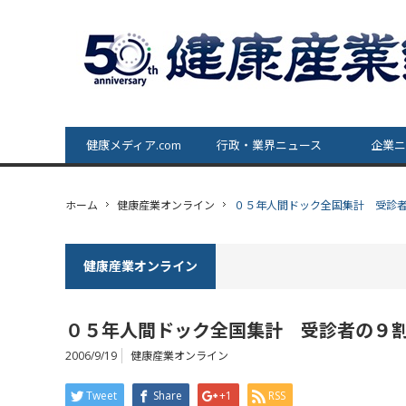
健康メディア.com
行政・業界ニュース
企業ニ
ホーム
健康産業オンライン
０５年人間ドック全国集計 受診
健康産業オンライン
０５年人間ドック全国集計 受診者の９
2006/9/19
健康産業オンライン
Tweet
Share
+1
RSS