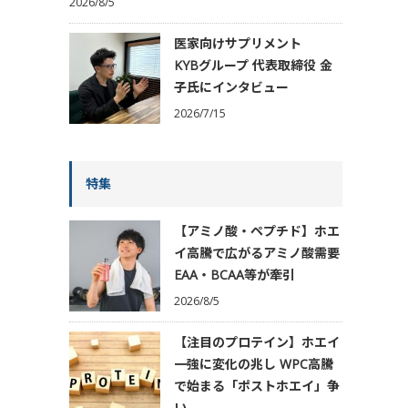
2026/8/5
医家向けサプリメント
KYBグループ 代表取締役 金
子氏にインタビュー
2026/7/15
特集
【アミノ酸・ペプチド】ホエ
イ高騰で広がるアミノ酸需要
EAA・BCAA等が牽引
2026/8/5
【注目のプロテイン】ホエイ
一強に変化の兆し WPC高騰
で始まる「ポストホエイ」争
い