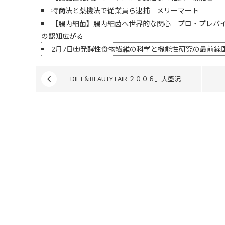
特商法と薬機法で従業員ら逮捕 メリーマート
【腸内細菌】腸内細菌へ世界的な関心 プロ・プレバ
の認知広がる
2月7日㈯発酵性食物繊維の科学と機能性研究の最前線国
「DIET＆BEAUTY FAIR ２００６」大盛況