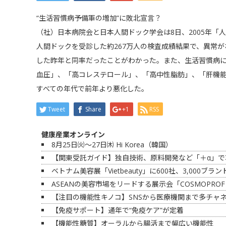
“生活習慣病予備軍の増加”に敗北宣言？
（社）日本病院会と日本人間ドック学会は8日、2005年「
人間ドックを受診した約267万人の検査成績結果で、異常が
した昨年と同率だったことがわかった。また、生活習慣病
血圧」、「高コレステロール」、「高中性脂肪」、「肝機能
すべての年代で前年より悪化した。
Tweet
Share
+1
RSS
健康産業オンライン
8月25日㈫～27日㈭ Hi Korea（韓国）
【関東受託ガイド】独自技術、原料開発など「＋α」で
ベトナム美容展「Vietbeauty」に600社、3,000ブラ
ASEANの美容市場をリードする展示会「COSMOPROF 
【注目の機能性キノコ】SNSから医療機関まで多チャ
【免疫サポート】通年で“免疫ケア”が定着
【機能性糖質】オーラルから腸活まで幅広い機能性