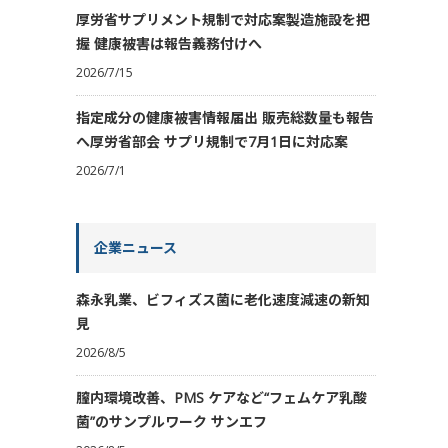
厚労省サプリメント規制で対応案製造施設を把
握 健康被害は報告義務付けへ
2026/7/15
指定成分の健康被害情報届出 販売総数量も報告
へ厚労省部会 サプリ規制で7月1日に対応案
2026/7/1
企業ニュース
森永乳業、ビフィズス菌に老化速度減速の新知
見
2026/8/5
膣内環境改善、PMS ケアなど“フェムケア乳酸
菌”のサンプルワーク サンエフ