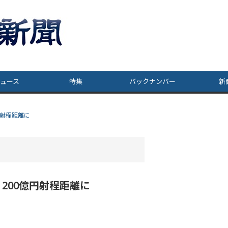
ュース
特集
バックナンバー
新
射程距離に
00億円射程距離に