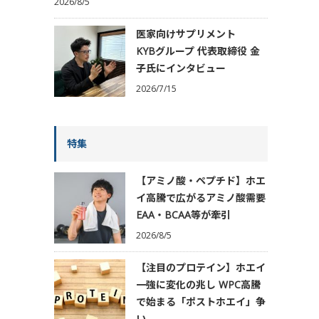
2026/8/5
医家向けサプリメント
KYBグループ 代表取締役 金
子氏にインタビュー
2026/7/15
特集
【アミノ酸・ペプチド】ホエ
イ高騰で広がるアミノ酸需要
EAA・BCAA等が牽引
2026/8/5
【注目のプロテイン】ホエイ
一強に変化の兆し WPC高騰
で始まる「ポストホエイ」争
い