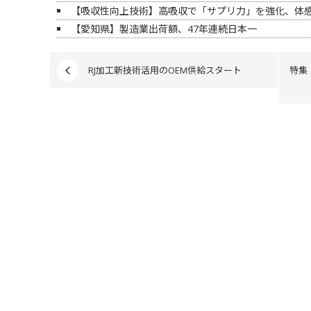
【吸収性向上技術】高吸収で「サプリ力」を強化、体感
【愛知県】製造業出荷額、47年連続日本一
RJ加工新技術活用のOEM供給スタート
特集