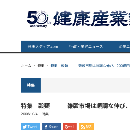
健康メディア.com
行政・業界ニュース
企業ニ
ホーム
特集
特集 穀類 雑穀市場は順調な伸び、200億円
特集
特集 穀類 雑穀市場は順調な伸び、2
2006/10/4
特集
Tweet
Share
+1
RSS