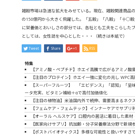
雑穀市場は急速な拡大をみせている。現在、雑穀関連商品の
の150億円から大きく飛躍した。「五穀」「八穀」「十○
に栄養価とおいしさの部分では、各社とも工夫をこらした
としては、女性誌を中心とした・・・（続きは本紙で）
Tweet
Share
+1
RSS
特集
【アミノ酸・ペプチド】ホエイ高騰で広がるアミノ酸需要
【注目のプロテイン】ホエイ一強に変化の兆し WPC
【スーパーフルーツ】 「エビデンス」「認知」「呈
ータ充実、ビタミン補給＋αで高付加価値化
【注目の植物油】米油国内外で続伸、需要高まるネク
【フェムケア・フェムテック】インナーケアでサプリ
【オーラル ヘルスケア】口腔内の菌活に着目した素材
【医家向けサプリ】抗加齢・分子栄養療法分野で新規
【ポストバイオティクス】多様な可能性と扱いやすさ