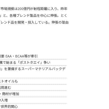
市場規模は200億円が射程距離に入り、昨年
穀」と、各種ブレンド製品を中心に伸張。とく
ブレンド品を開発・投入している。伸張の理由
 EAA・BCAA等が牽引
高騰で始まる「ポストホエイ」争い
味」を兼備するスーパーマテリアルバックデ
ストオイルも
利用進む
・商材が増加
参入増
で世界的関心