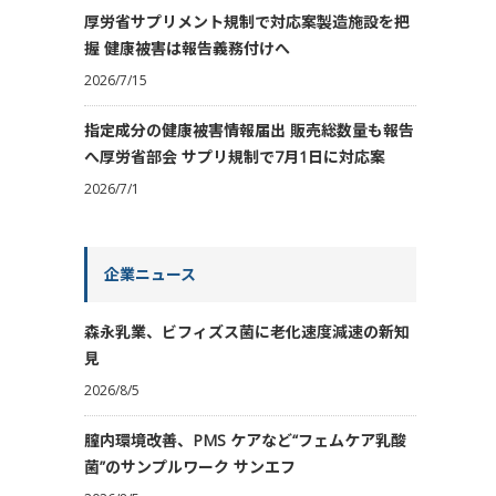
厚労省サプリメント規制で対応案製造施設を把
握 健康被害は報告義務付けへ
2026/7/15
指定成分の健康被害情報届出 販売総数量も報告
へ厚労省部会 サプリ規制で7月1日に対応案
2026/7/1
企業ニュース
森永乳業、ビフィズス菌に老化速度減速の新知
見
2026/8/5
膣内環境改善、PMS ケアなど“フェムケア乳酸
菌”のサンプルワーク サンエフ