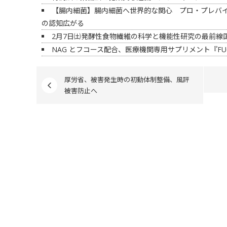
【腸内細菌】腸内細菌へ世界的な関心 プロ・プレバ
の認知広がる
2月7日㈯発酵性食物繊維の科学と機能性研究の最前線国
NAG とフコース配合、医療機関専用サプリメント『FU
厚労省、被害発生時の初動体制整備、風評
被害防止へ