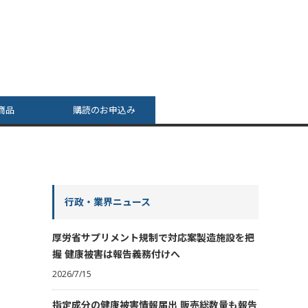
商品
購読のお申込み
行政・業界ニュース
厚労省サプリメント規制で対応案製造施設を把
握 健康被害は報告義務付けへ
2026/7/15
指定成分の健康被害情報届出 販売総数量も報告