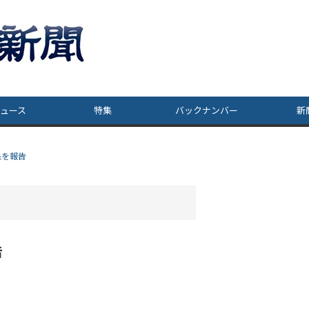
ュース
特集
バックナンバー
新
果を報告
告