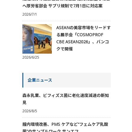
へ厚労省部会 サプリ規制で7月1日に対応案
2026/7/1
ASEANの美容市場をリードす
る展示会「COSMOPROF
CBE ASEAN2026」、バンコ
クで開催
2026/6/25
企業ニュース
森永乳業、ビフィズス菌に老化速度減速の新知
見
2026/8/5
膣内環境改善、PMS ケアなど“フェムケア乳酸
菌”のサンプルワーク サンエフ