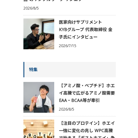
2026/8/5
医家向けサプリメント
KYBグループ 代表取締役 金
子氏にインタビュー
2026/7/15
特集
【アミノ酸・ペプチド】ホエ
イ高騰で広がるアミノ酸需要
EAA・BCAA等が牽引
2026/8/5
【注目のプロテイン】ホエイ
一強に変化の兆し WPC高騰
で始まる「ポストホエイ」争