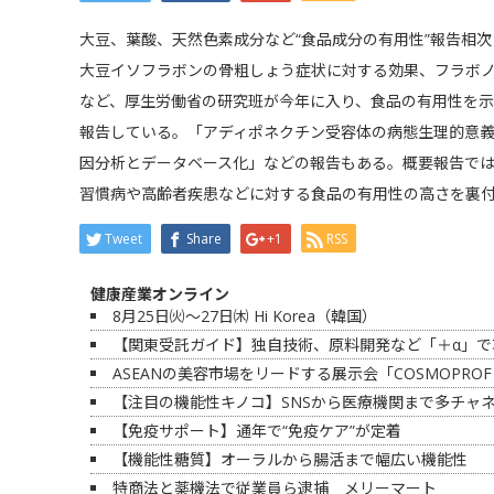
大豆、葉酸、天然色素成分など“食品成分の有用性”報告相次
大豆イソフラボンの骨粗しょう症状に対する効果、フラボノイ
など、厚生労働省の研究班が今年に入り、食品の有用性を
報告している。「アディポネクチン受容体の病態生理的意
因分析とデータベース化」などの報告もある。概要報告で
習慣病や高齢者疾患などに対する食品の有用性の高さを裏
Tweet
Share
+1
RSS
健康産業オンライン
8月25日㈫～27日㈭ Hi Korea（韓国）
【関東受託ガイド】独自技術、原料開発など「＋α」で
ASEANの美容市場をリードする展示会「COSMOPROF 
【注目の機能性キノコ】SNSから医療機関まで多チャ
【免疫サポート】通年で“免疫ケア”が定着
【機能性糖質】オーラルから腸活まで幅広い機能性
特商法と薬機法で従業員ら逮捕 メリーマート