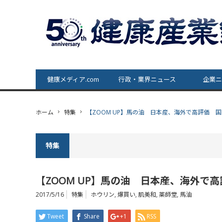
健康メディア.com
行政・業界ニュース
企業ニ
ホーム
特集
【ZOOM UP】馬の油 日本産、海外で高評価 
特集
【ZOOM UP】馬の油 日本産、海外で
2017/5/16
特集
ホウリン
,
爆買い
,
肌美和
,
薬師堂
,
馬油
Tweet
Share
+1
RSS