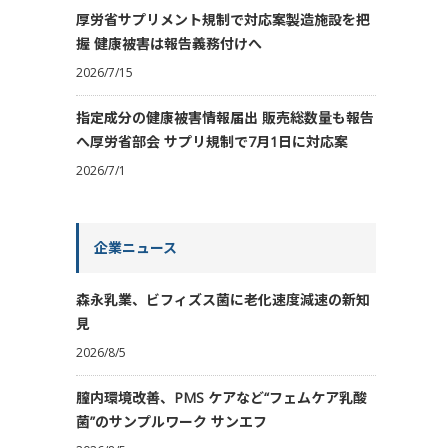
厚労省サプリメント規制で対応案製造施設を把
握 健康被害は報告義務付けへ
2026/7/15
指定成分の健康被害情報届出 販売総数量も報告
へ厚労省部会 サプリ規制で7月1日に対応案
2026/7/1
企業ニュース
森永乳業、ビフィズス菌に老化速度減速の新知
見
2026/8/5
膣内環境改善、PMS ケアなど“フェムケア乳酸
菌”のサンプルワーク サンエフ