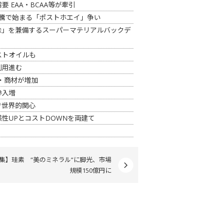
 EAA・BCAA等が牽引
高騰で始まる「ポストホエイ」争い
味」を兼備するスーパーマテリアルバックデ
ストオイルも
利用進む
・商材が増加
参入増
で世界的関心
性UPとコストDOWNを両建て
集】珪素 ”美のミネラル”に脚光、市場
規模150億円に