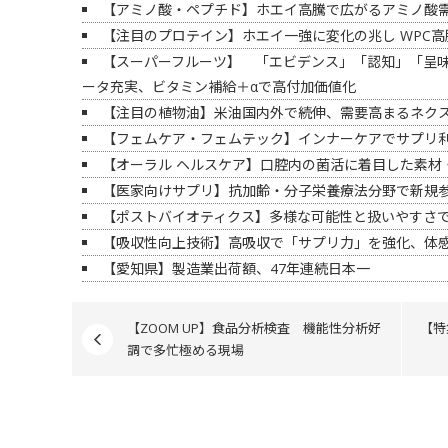
【アミノ酸・ペプチド】ホエイ高騰で広がるアミノ酸需要
【注目のプロテイン】ホエイ一強に変化の兆し WPC
【スーパーフルーツ】 「エビデンス」「認知」「呈
ータ充実、ビタミン補給＋αで高付加価値化
【注目の植物油】米油国内外で続伸、需要高まるネク
【フェムケア・フェムテック】インナーケアでサプリ
【オーラル ヘルスケア】口腔内の菌活に着目した素材
【医家向けサプリ】抗加齢・分子栄養療法分野で新規
【ポストバイオティクス】多様な可能性と扱いやすさ
【吸収性向上技術】高吸収で「サプリ力」を強化、体感
【愛知県】製造業出荷額、47年連続日本一
【ZOOM UP】食品分析検査 機能性分析好
【特
調で多忙極める現場