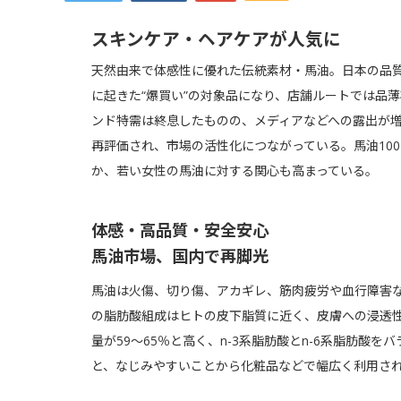
スキンケア・ヘアケアが人気に
天然由来で体感性に優れた伝統素材・馬油。日本の品
に起きた“爆買い”の対象品になり、店舗ルートでは品
ンド特需は終息したものの、メディアなどへの露出が
再評価され、市場の活性化につながっている。馬油10
か、若い女性の馬油に対する関心も高まっている。
体感・高品質・安全安心
馬油市場、国内で再脚光
馬油は火傷、切り傷、アカギレ、筋肉疲労や血行障害
の脂肪酸組成はヒトの皮下脂質に近く、皮膚への浸透
量が59～65％と高く、n-3系脂肪酸とn-6系脂肪酸
と、なじみやすいことから化粧品などで幅広く利用さ