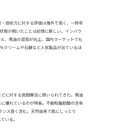
質・技術力に対する評価は海外で高く、一昨年
薄状態が続いたことは記憶に新しい。インバウ
増え、馬油の認知が向上。国内マーケットでも
0％クリームや石鹸など人気製品が出ているほ
などに対する民間療法に用いられてきた。馬油
性に優れているのが特長。不飽和脂肪酸の含有
をバランス良く含む。天然由来で肌にしっとり
れている。