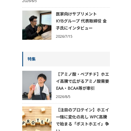
2026/8/5
医家向けサプリメント
KYBグループ 代表取締役 金
子氏にインタビュー
2026/7/15
特集
【アミノ酸・ペプチド】ホエ
イ高騰で広がるアミノ酸需要
EAA・BCAA等が牽引
2026/8/5
【注目のプロテイン】ホエイ
一強に変化の兆し WPC高騰
で始まる「ポストホエイ」争
い