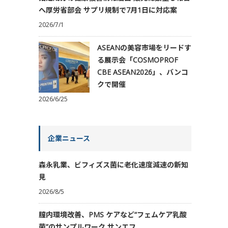
へ厚労省部会 サプリ規制で7月1日に対応案
2026/7/1
ASEANの美容市場をリードす
る展示会「COSMOPROF
CBE ASEAN2026」、バンコ
クで開催
2026/6/25
企業ニュース
森永乳業、ビフィズス菌に老化速度減速の新知
見
2026/8/5
膣内環境改善、PMS ケアなど“フェムケア乳酸
菌”のサンプルワーク サンエフ