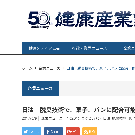
健康メディア.com
行政・業界ニュース
企業ニ
ホーム
企業ニュース
日油 脱臭技術で、菓子、パンに配合可能
企業ニュース
日油 脱臭技術で、菓子、パンに配合可能
2017/6/9
企業ニュース
1620号
,
まぐろ
,
パン
,
日油
,
脱臭技術
,
菓
Tweet
Share
+1
RSS