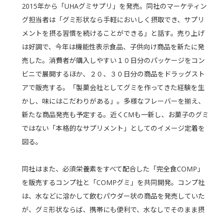
2015年から「UHAグミサプリ」を発売。同社のマーケティン
グ担当者は「グミ形状なら手軽においしく摂取でき、サプリ
メントを摂る習慣を続けることができる」と話す。売り上げ
は好調で、今年は機能性表示食品、子供向け商品を新たに発
売した。消費者が購入しやすい１０日分のパッケージをコン
ビニで展開するほか、２０、３０日分の商品をドラッグスト
アで販売する。「製菓会社としてグミを作ってきた経験を生
かし、味にはこだわりがある」。多様なフレーバーを揃え、
新たな商品発売も予定する。近くCMも一新し、お菓子のグミ
ではない「本格的なサプリメント」としてのイメージ定着を
図る。
同社はまた、必須栄養素をすべて配合した「完全食COMP」
を販売するコンプ社と「COMPグミ」を共同開発。コンプ社
は、水などに溶かして飲むパウダー状の商品を発売していた
が、グミ形状ならば、携帯にも便利で、水なしでそのまま摂