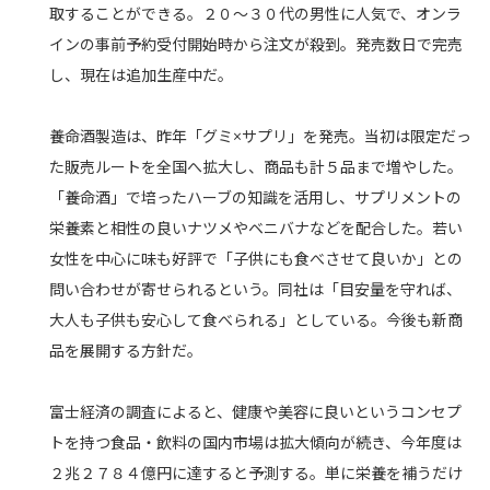
取することができる。２０～３０代の男性に人気で、オンラ
インの事前予約受付開始時から注文が殺到。発売数日で完売
し、現在は追加生産中だ。
養命酒製造は、昨年「グミ×サプリ」を発売。当初は限定だっ
た販売ルートを全国へ拡大し、商品も計５品まで増やした。
「養命酒」で培ったハーブの知識を活用し、サプリメントの
栄養素と相性の良いナツメやベニバナなどを配合した。若い
女性を中心に味も好評で「子供にも食べさせて良いか」との
問い合わせが寄せられるという。同社は「目安量を守れば、
大人も子供も安心して食べられる」としている。今後も新商
品を展開する方針だ。
富士経済の調査によると、健康や美容に良いというコンセプ
トを持つ食品・飲料の国内市場は拡大傾向が続き、今年度は
２兆２７８４億円に達すると予測する。単に栄養を補うだけ