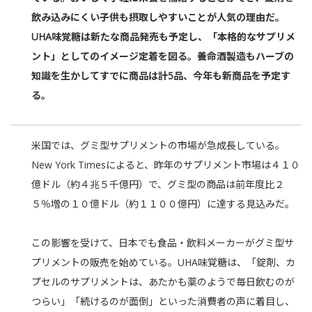
飲み込みにくい子供も摂取しやすいことが人気の理由だ。
UHA味覚糖は新たな商品発売も予定し、「本格的なサプリメ
ント」としてのイメージ定着を図る。養命酒製造もハーブの
知識を生かしてすでに商品は計5品、今年も新商品を予定す
る。
米国では、グミ型サプリメントの市場が急成長している。
New York Timesによると、昨年のサプリメント市場は４１０
億ドル（約４兆５千億円）で、グミ型の商品は前年度比２
５％増の１０億ドル（約１１００億円）に達する見込みだ。
この影響を受けて、日本でも食品・飲料メーカーがグミ型サ
プリメントの販売を始めている。UHA味覚糖は、「錠剤、カ
プセルのサプリメントは、あたかも薬のようで毎日飲むのが
つらい」「続けるのが面倒」といった消費者の声に着目し、