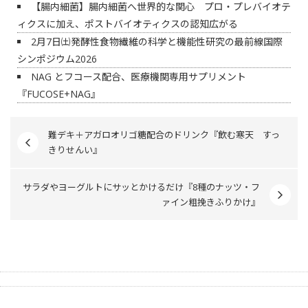
【腸内細菌】腸内細菌へ世界的な関心 プロ・プレバイオテ
ィクスに加え、ポストバイオティクスの認知広がる
2月7日㈯発酵性食物繊維の科学と機能性研究の最前線国際
シンポジウム2026
NAG とフコース配合、医療機関専用サプリメント
『FUCOSE+NAG』
難デキ＋アガロオリゴ糖配合のドリンク『飲む寒天 すっ
きりせんい』
サラダやヨーグルトにサッとかけるだけ『8種のナッツ・フ
ァイン粗挽きふりかけ』