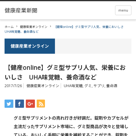
menu
ホーム
健康産業オンライン
【健産online】グミ型サプリ人気、栄養においしさ
UHA味覚糖、養命酒など
健康産業オンライン
【健産online】グミ型サプリ人気、栄養にお
いしさ UHA味覚糖、養命酒など
2017/7/26
健康産業オンライン
UHA味覚糖
,
グミ
,
サプリ
,
養命酒
グミ型サプリメントの売れ行きが好調だ。錠剤やカプセルが
主流だったサプリメント市場に、グミ型商品が次々と登場し
ている。おいしく手軽に栄養を補給することができ、錠剤を