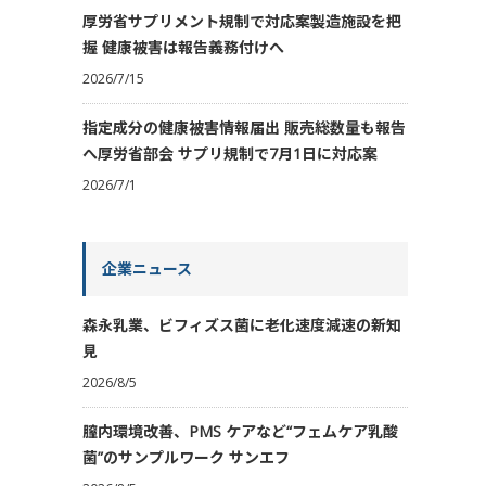
厚労省サプリメント規制で対応案製造施設を把
握 健康被害は報告義務付けへ
2026/7/15
指定成分の健康被害情報届出 販売総数量も報告
へ厚労省部会 サプリ規制で7月1日に対応案
2026/7/1
企業ニュース
森永乳業、ビフィズス菌に老化速度減速の新知
見
2026/8/5
膣内環境改善、PMS ケアなど“フェムケア乳酸
菌”のサンプルワーク サンエフ