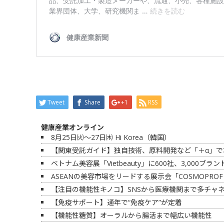
Tweet
Share
+1
RSS
健康産業オンライン
8月25日㈫～27日㈭ Hi Korea（韓国）
【関東受託ガイド】独自技術、原料開発など「＋α」で
ベトナム美容展「Vietbeauty」に600社、3,000ブラ
ASEANの美容市場をリードする展示会「COSMOPROF 
【注目の機能性キノコ】SNSから医療機関まで多チャ
【免疫サポート】通年で“免疫ケア”が定着
【機能性糖質】オーラルから腸活まで幅広い機能性