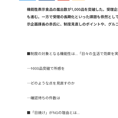
機能性表示食品の届出数が1,000品を突破した。受理
も進む。一方で受理の長期化といった課題も依然とし
示企画課長の赤氏に、制度見直しのポイントや、グル
■制度の対象となる機能性は…「日々の生活で効果を
―― 1000品突破で所感を
―― どのような点を見直すのか
―― 確認待ちの件数は
■「日焼け」がNGの理由とは…