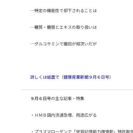
―― 特定の機能性で却下されることは
―― 糖質・糖類とエキスの取り扱いは
―― グルコサミンで撤回が相次いだが
詳しくは紙面で（健康産業新聞９月６日号）
９月６日号
の主な記事・特集
・ＨＭＢ国内流通急増、用途広がる
・プラズマローゲンで「学習記憶能力増強剤」特許取