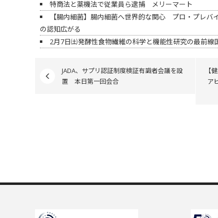
特商法と薬機法で従業員ら逮捕 メリーマート
【腸内細菌】腸内細菌へ世界的な関心 プロ・プレバ
の認知広がる
2月7日㈯発酵性食物繊維の科学と機能性研究の最前線国
JADA、サプリ認証制度検証有識者会議を設
【健
置 本日第一回会合
ア