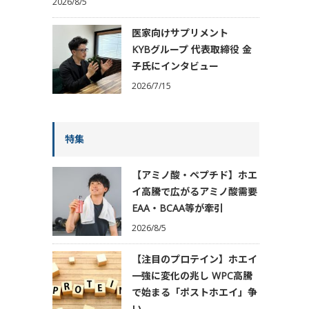
2026/8/5
医家向けサプリメント
KYBグループ 代表取締役 金
子氏にインタビュー
2026/7/15
特集
【アミノ酸・ペプチド】ホエ
イ高騰で広がるアミノ酸需要
EAA・BCAA等が牽引
2026/8/5
【注目のプロテイン】ホエイ
一強に変化の兆し WPC高騰
で始まる「ポストホエイ」争
い