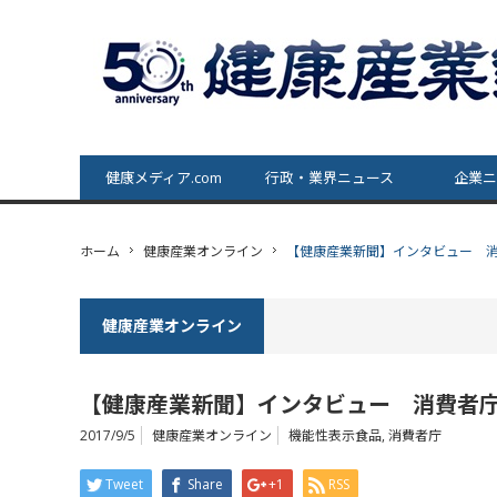
健康メディア.com
行政・業界ニュース
企業ニ
ホーム
健康産業オンライン
【健康産業新聞】インタビュー 
健康産業オンライン
【健康産業新聞】インタビュー 消費者
2017/9/5
健康産業オンライン
機能性表示食品
,
消費者庁
Tweet
Share
+1
RSS