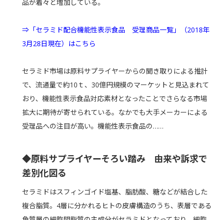
品が着々と増加している。
⇒「セラミド配合機能性表示食品 受理商品一覧」（2018年
3月28日現在）はこちら
セラミド市場は原料サプライヤーからの聞き取りによる推計
で、流通量で約10ｔ、30億円規模のマーケットと見込まれて
おり、機能性表示食品対応素材となったことでさらなる市場
拡大に期待が寄せられている。なかでも大手メーカーによる
受理品への注目が高い。機能性表示食品の……
◆原料サプライヤーそろい踏み 由来や訴求で
差別化図る
セラミドはスフィンゴイド塩基、脂肪酸、糖などが結合した
複合脂質。4層に分かれるヒトの皮膚構造のうち、表層である
角質層の細胞間脂質の主成分がセラミドとなっており、細胞