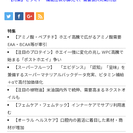
特集
【アミノ酸・ペプチド】ホエイ高騰で広がるアミノ酸需要
EAA・BCAA等が牽引
【注目のプロテイン】ホエイ一強に変化の兆し WPC高騰で
始まる「ポストホエイ」争い
【スーパーフルーツ】 「エビデンス」「認知」「呈味」を
兼備するスーパーマテリアルバックデータ充実、ビタミン補給
＋αで高付加価値化
【注目の植物油】米油国内外で続伸、需要高まるネクストオ
イルも
【フェムケア・フェムテック】インナーケアでサプリ利用進
む
【オーラル ヘルスケア】口腔内の菌活に着目した素材・商
材が増加