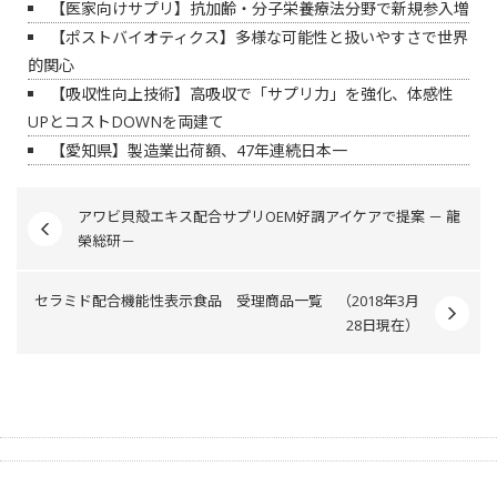
【医家向けサプリ】抗加齢・分子栄養療法分野で新規参入増
【ポストバイオティクス】多様な可能性と扱いやすさで世界
的関心
【吸収性向上技術】高吸収で「サプリ力」を強化、体感性
UPとコストDOWNを両建て
【愛知県】製造業出荷額、47年連続日本一
アワビ貝殻エキス配合サプリOEM好調アイケアで提案 － 龍
榮総研－
セラミド配合機能性表示食品 受理商品一覧 （2018年3月
28日現在）