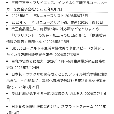
三菱商事ライフサイエンス、インドネシア糖アルコールメー
カーを完全子会社化
2026年8月7日
2026年8月 行政ニュースリスト
2026年8月6日
2026年7月 行政ニュースリスト(8月更新)
2026年8月6日
改正食品衛生法、施行後5年の対応策などをとりまとめ
―「サプリメント」の製造・加工時の届出必須化、「健康被害
情報の報告」義務化など
2026年8月5日
BB536ヨーグルト＋生活習慣改善で老化スピードを減速し
たという臨床試験結果を報告
2026年7月28日
豆乳市場さらに拡大 2026年1月～6月生産量が過去最高を
更新
2026年7月24日
日本初・ツボクサを関与成分としたフレイル対策の機能性表
示食品 ～白鳥薬品、高齢化市場で選ばれる差別化素材提案を
強化
2026年7月21日
夏は代謝が低下する―脂肪燃焼のカギは腸活
2026年7月16
日
日本食の国際化推進に向けた、新プラットフォーム
2026年
7月14日