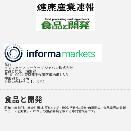
発行
インフォーマ マーケッツ ジャパン株式会社
食品と開発 編集部
〒101-0044 東京都千代田区鍛冶町1-8-3
神田91ビル 2階
お問い合わせは
【こちら】
食品と開発
昭和33年創刊。機能性素材/原料/技術・機器/行政/法規制/市場動向…食品業界の最新
ニュースを掲載。これからの食品開発を考える専門情報誌です。