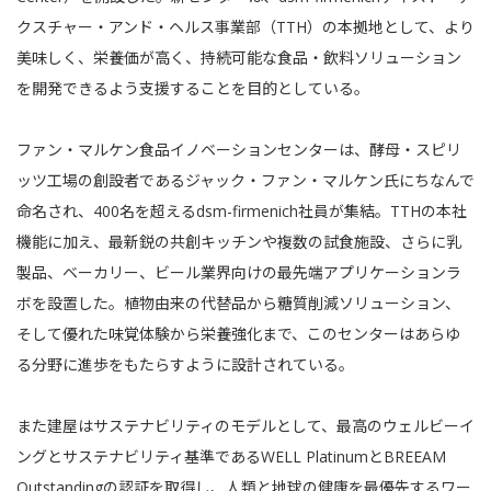
クスチャー・アンド・ヘルス事業部（TTH）の本拠地として、より
美味しく、栄養価が高く、持続可能な食品・飲料ソリューション
を開発できるよう支援することを目的としている。
ファン・マルケン食品イノベーションセンターは、酵母・スピリ
ッツ工場の創設者であるジャック・ファン・マルケン氏にちなんで
命名され、400名を超えるdsm-firmenich社員が集結。TTHの本社
機能に加え、最新鋭の共創キッチンや複数の試食施設、さらに乳
製品、ベーカリー、ビール業界向けの最先端アプリケーションラ
ボを設置した。植物由来の代替品から糖質削減ソリューション、
そして優れた味覚体験から栄養強化まで、このセンターはあらゆ
る分野に進歩をもたらすように設計されている。
また建屋はサステナビリティのモデルとして、最高のウェルビーイ
ングとサステナビリティ基準であるWELL PlatinumとBREEAM
Outstandingの認証を取得し、人類と地球の健康を最優先するワー