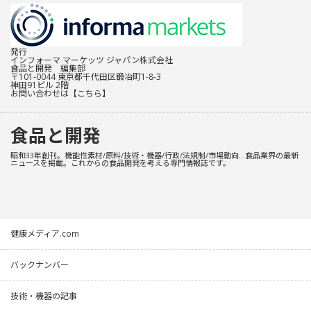
発行
インフォーマ マーケッツ ジャパン株式会社
食品と開発 編集部
〒101-0044 東京都千代田区鍛冶町1-8-3
神田91ビル 2階
お問い合わせは
【こちら】
食品と開発
昭和33年創刊。機能性素材/原料/技術・機器/行政/法規制/市場動向…食品業界の最新
ニュースを掲載。これからの食品開発を考える専門情報誌です。
健康メディア.com
バックナンバー
技術・機器の記事