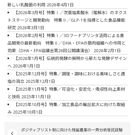
新しい乳酸菌の利用
2026年4月1日
【2026年3月号】特集Ⅰ／次亜塩素酸水（電解水）のネクス
トステージと開発動向 特集Ⅱ／GLP-1を指標とした食品機能
研究
2026年3月1日
【2026年2月号】特集Ⅰ／3Dフードプリンタ活用による食
品開発の最新動向 特集Ⅱ／DHA・EPAの筋肉組織への作用と
効果（DHA・EPA協議会第26回公開講演会）
2026年2月1日
【2026年1月号】伝統的発酵の解明から新たな発酵デザイン
へ
2026年1月1日
【2025年12月号】特集／調理・調味における美味しさと適
塩の両立
2025年12月1日
【2025年11月号】特集／可溶化・安定化・吸収性向上素材
と技術
2025年11月1日
【2025年10月号】特集／加工食品の輸出拡大に向けた取組
み
2025年10月1日
ポジティブリスト制に向けた残留農薬の一斉分析受託試験