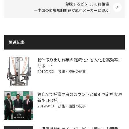
急騰するビタミンB群相場
―中国の環境規制問題が原料メーカーに波及
関連記事
粉体取り出し作業の軽減化と省人化を高効率に
サポート
2019/2/22
技術・機器の記事
独自AIで捕獲昆虫のカウントと種別判定を実現
新型LED捕…
2019/9/13
技術・機器の記事
「吸湿機能付きイージーピール蓋材」を開発