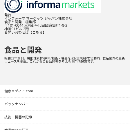
発行
インフォーマ マーケッツ ジャパン株式会社
食品と開発 編集部
〒101-0044 東京都千代田区鍛冶町1-8-3
神田91ビル 2階
お問い合わせは
【こちら】
食品と開発
昭和33年創刊。機能性素材/原料/技術・機器/行政/法規制/市場動向…食品業界の最新
ニュースを掲載。これからの食品開発を考える専門情報誌です。
健康メディア.com
バックナンバー
技術・機器の記事