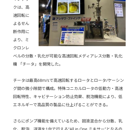
クは、高
速回転に
よるせん
断作用に
より、ミ
クロンレ
ベルの分散・乳化が可能な高速回転メディアレス分散・乳化
機 「チータ」を開発した。
チータは最高68m/sで高速回転するロータとロータ/ケーシン
グ間の微小隙間で構成。特殊コニカルロータの低動力・高速
回転特性、キャビテーション防止効果、脱泡機能により、低
エネルギーで高品質の製品に仕上げることができる。
さらにポンプ機能を備えているため、固液混合から分散、乳
化、脱泡、送液を1台で行える“All in One ミキサー”となるの