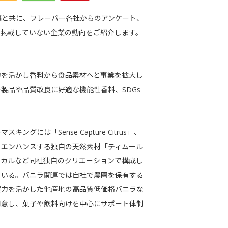
稿と共に、フレーバー各社からのアンケート、
に掲載していない企業の動向をご紹介します。
力を活かし香料から食品素材へと事業を拡大し
製品や品質改良に好適な機能性香料、SDGs
には「Sense Capture Citrus」、
。柑橘感をエンハンスする独自の天然素材「ティムール
ミカルなど同社独自のクリエーションで構成し
ている。バニラ関連では自社で農園を保有する
買力を活かした他産地の高品質低価格バニラな
用意し、菓子や飲料向けを中心にサポート体制