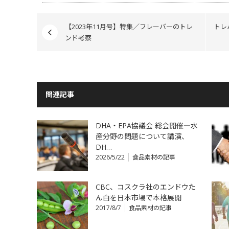
【2023年11月号】特集／フレーバーのトレ
トレ
ンド考察
関連記事
DHA・EPA協議会 総会開催―水
産分野の問題について講演、
DH…
2026/5/22
食品素材の記事
CBC、コスクラ社のエンドウた
ん白を日本市場で本格展開
2017/8/7
食品素材の記事