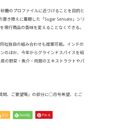
を砂糖のプロファイルに近づけることを目的と
度の置き換えに着眼した「Sugar Sensate」シリ
求を現行商品の香味を変えることなくできる。
、同社独自の組み合わせも提案可能。インドの
ジンのほか、今年からグラインドスパイスを紹
ス産の野菜・魚介・肉類のエキストラクトやパ
質問、ご要望等」の部分に○月号希望、とご
RSS
feedly
Pin it