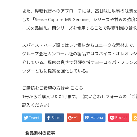
また、砂糖代替へのアプローチには、高甘味甘味料の味質
した「Sense Capture MS Genuine」シリーズや甘みの強
ーズを品揃え。両シリーズを使用することで砂糖削減の訴
スパイス・ハーブ類ではレア素材からユニークな素材まで
グループ会社カンコール社の製品ではスパイス・オレオレ
介している。風味の良さで好評を博すヨーロッパ・フラン
ウダーともに提案を強化している。
ご購読をご希望の方は⇒
こちら
1冊からご購入いただけます。（問い合わせフォームの「ご
記入ください）
Tweet
Share
+1
Hatena
Pocket
食品素材の記事