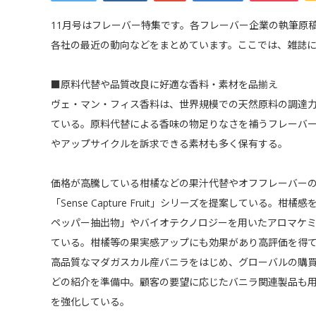
11月号はフレーバー特集です。各フレーバー企業の執筆原
各社の最近の動向などをまとめています。ここでは、雑誌
■原料代替や品質改良に好適な香料・素材を品揃え
ヴェ・マン・フィス香料は、世界規模での天然原料の調達
ている。原料代替による香味の物足りなさを補うフレーバー
やアップサイクルを訴求できる素材も多く保有する。
価格が高騰している柑橘などの果汁代替やオフフレーバーのマスキング
「Sense Capture Fruit」シリーズを提案している
ペッパー抽出物」やバイオテクノロジーを用いたアロマケ
ている。柑橘等の果実感アップにも効果があり高評価を得
高品質なマダガスカル産バニラをはじめ、グローバルの購
どの紹介を準備中。顧客の要望に応じたバニラ関連製品も
を強化している。