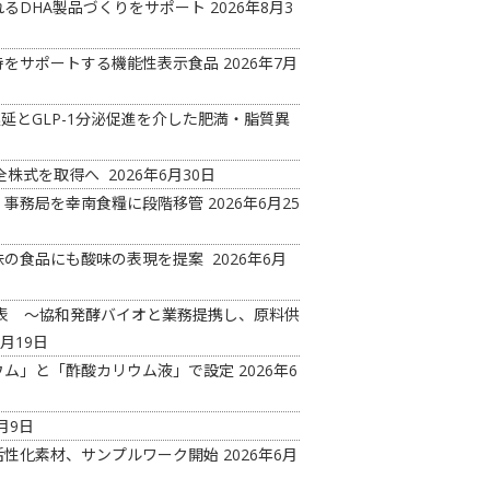
るDHA製品づくりをサポート
2026年8月3
持をサポートする機能性表示食品
2026年7月
延とGLP-1分泌促進を介した肥満・脂質異
の全株式を取得へ
2026年6月30日
 事務局を幸南食糧に段階移管
2026年6月25
味の食品にも酸味の表現を提案
2026年6月
ド発表 ～協和発酵バイオと業務提携し、原料供
6月19日
ウム」と「酢酸カリウム液」で設定
2026年6
月9日
活性化素材、サンプルワーク開始
2026年6月