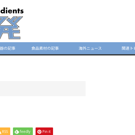
器の記事
食品素材の記事
海外ニュース
関連ト
RSS
feedly
Pin it