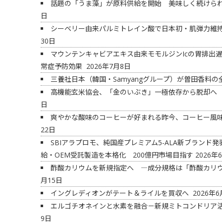
話題の「うま藻」が原料供給を開始 美味しく続けられ
日
シーベリー由来パルミトレイン酸で日本初・肌弾力維
30日
マウンテンキャビアエキス由来モモルジンIcの胃排出遅
常症予防効果
2026年7月8日
三養社日本（韓国・Samyangグループ）が曽田香料
高機能玄米協会、「金のいぶき」一極依存から脱却へ
日
爽やかな酸味のコーヒーが好まれる昨今、コーヒー風
22日
SBIアラプロモ、純国産プレミアム5-ALA新ブラン
給・OEM受託製造を本格化 200億円市場目指す
2026年
酢酸カリウムを新規指定へ ―成分規格は「酢酸カリ
月15日
イングレディオンがテート＆ライルを買収へ
2026年6
エルゴチオネインと水素を融合－新規ミトコンドリア
9日