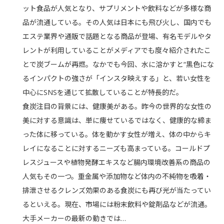
ット食品が人気となり、サプリメントや飲料などが多様な商
品が流通している。その人気は日本にも飛び火し、国内でも
エステ業界や通販で話題となる商品が登場、有名モデルやタ
レントが利用していることがメディアでも度々紹介されたこ
とで炭ブームが再燃。なかでも今回、水に溶かすと“黒色にな
るインパクトの強さが「インスタ映えする」と、若い女性を
中心にSNSを通じて拡散していることが特長的だ。
食炭注目の背景には、健康美がある。昨今の世界的な女性の
美に対する意識は、単に痩せているではなく、健康的な締ま
った体に移っている。体を動かす女性が増え、体の中からキ
レイになることに対するニーズも高まっている。コールドプ
レスジュースや植物発酵エキスなど腸内環境改善系の商品の
人気もその一つ。重金属や添加物など体内の不純物を吸着・
排泄させるクレンズ効果のある食炭にも再び光が当たってい
るといえる。現在、市場には粉末飲料や錠剤品などが流通。
大手メーカーの最新の動きでは…