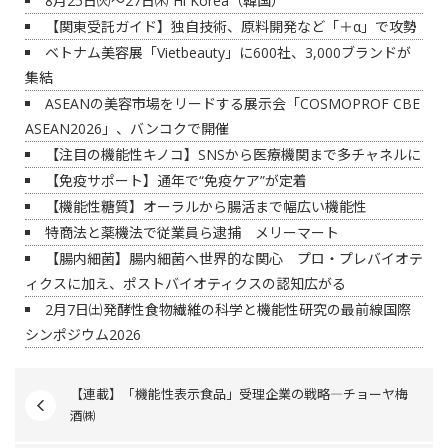
8月25日㈫～27日㈭ Hi Korea（韓国）
【関東受託ガイド】独自技術、原料開発など「＋α」で攻勢
ベトナム美容展「Vietbeauty」に600社、3,000ブランドが
集結
ASEANの美容市場をリードする展示会「COSMOPROF CBE
ASEAN2026」、バンコクで開催
【注目の機能性キノコ】SNSから医療機関まで多チャネルに
【免疫サポート】通年で“免疫ケア”が定着
【機能性糖質】オーラルから腸活まで幅広い機能性
特商法と薬機法で従業員ら逮捕 メリーマート
【腸内細菌】腸内細菌へ世界的な関心 プロ・プレバイオテ
ィクスに加え、ポストバイオティクスの認知広がる
2月7日㈯発酵性食物繊維の科学と機能性研究の最前線国際
シンポジウム2026
【連載】「機能性表示食品」受理企業の戦略―チョーヤ梅
酒㈱