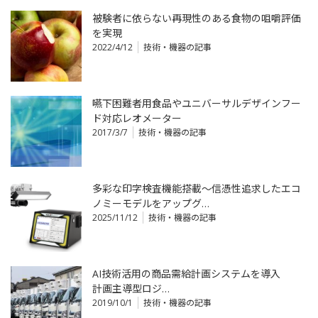
被験者に依らない再現性のある食物の咀嚼評価
を実現
2022/4/12
技術・機器の記事
嚥下困難者用食品やユニバーサルデザインフー
ド対応レオメーター
2017/3/7
技術・機器の記事
多彩な印字検査機能搭載～信憑性追求したエコ
ノミーモデルをアップグ…
2025/11/12
技術・機器の記事
AI技術活用の商品需給計画システムを導入
計画主導型ロジ…
2019/10/1
技術・機器の記事