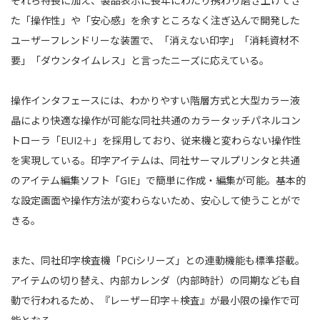
それら特長に加え、製品表示に長年にわたり携わり磨き上げてき
た「操作性」や「安心感」を余すところなく注ぎ込んで開発した
ユーザーフレンドリーな装置で、「消えない印字」「消耗資材不
要」「ダウンタイムレス」と言ったニーズに応えている。
操作インタフェースには、わかりやすい階層方式と大型カラー液
晶により快適な操作が可能な同社共通のカラータッチパネルコン
トローラ「EUI2＋」を採用しており、従来機と変わらない操作性
を実現している。印字アイテムは、同社サーマルプリンタと共通
のアイテム編集ソフト「GIE」で簡単に作成・編集が可能。基本的
な設定画面や操作方法が変わらないため、安心して使うことがで
きる。
また、同社印字検査機「PCiシリーズ」との連動機能も標準搭載。
アイテムの切り替え、内部カレンダ（内部時計）の同期なども自
動で行われるため、『レーザー印字＋検査』が最小限の操作で可