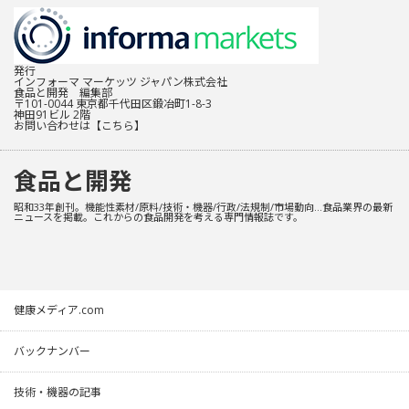
発行
インフォーマ マーケッツ ジャパン株式会社
食品と開発 編集部
〒101-0044 東京都千代田区鍛冶町1-8-3
神田91ビル 2階
お問い合わせは
【こちら】
食品と開発
昭和33年創刊。機能性素材/原料/技術・機器/行政/法規制/市場動向…食品業界の最新
ニュースを掲載。これからの食品開発を考える専門情報誌です。
健康メディア.com
バックナンバー
技術・機器の記事