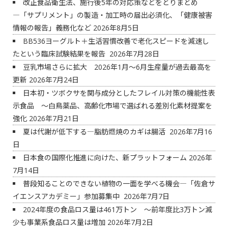
改正食品衛生法、施行後5年の対応策などをとりまとめ
―「サプリメント」の製造・加工時の届出必須化、「健康被害
情報の報告」義務化など
2026年8月5日
BB536ヨーグルト＋生活習慣改善で老化スピードを減速し
たという臨床試験結果を報告
2026年7月28日
豆乳市場さらに拡大 2026年1月～6月生産量が過去最高を
更新
2026年7月24日
日本初・ツボクサを関与成分としたフレイル対策の機能性表
示食品 ～白鳥薬品、高齢化市場で選ばれる差別化素材提案を
強化
2026年7月21日
夏は代謝が低下する―脂肪燃焼のカギは腸活
2026年7月16
日
日本食の国際化推進に向けた、新プラットフォーム
2026年
7月14日
普段知ることのできない植物の一面を学べる機会―「佐倉サ
イエンスアカデミー」参加募集中
2026年7月7日
2024年度の食品ロス量は461万トン ～前年度比3万トン減
少も事業系食品ロス量は増加
2026年7月2日