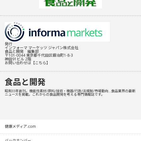
発行
インフォーマ マーケッツ ジャパン株式会社
食品と開発 編集部
〒101-0044 東京都千代田区鍛冶町1-8-3
神田91ビル 2階
お問い合わせは
【こちら】
食品と開発
昭和33年創刊。機能性素材/原料/技術・機器/行政/法規制/市場動向…食品業界の最新
ニュースを掲載。これからの食品開発を考える専門情報誌です。
健康メディア.com
バックナンバー