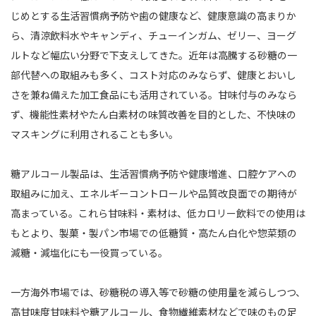
じめとする生活習慣病予防や歯の健康など、健康意識の高まりか
ら、清涼飲料水やキャンディ、チューインガム、ゼリー、ヨーグ
ルトなど幅広い分野で下支えしてきた。近年は高騰する砂糖の一
部代替への取組みも多く、コスト対応のみならず、健康とおいし
さを兼ね備えた加工食品にも活用されている。甘味付与のみなら
ず、機能性素材やたん白素材の味質改善を目的とした、不快味の
マスキングに利用されることも多い。
糖アルコール製品は、生活習慣病予防や健康増進、口腔ケアへの
取組みに加え、エネルギーコントロールや品質改良面での期待が
高まっている。これら甘味料・素材は、低カロリー飲料での使用は
もとより、製菓・製パン市場での低糖質・高たん白化や惣菜類の
減糖・減塩化にも一役買っている。
一方海外市場では、砂糖税の導入等で砂糖の使用量を減らしつつ、
高甘味度甘味料や糖アルコール、食物繊維素材などで味のもの足