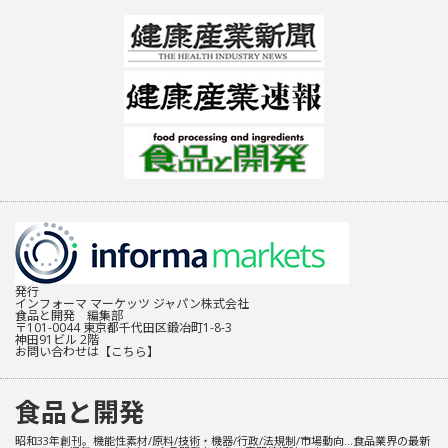
発行
インフォーマ マーケッツ ジャパン株式会社
食品と開発 編集部
〒101-0044 東京都千代田区鍛冶町1-8-3
神田91ビル 2階
お問い合わせは
【こちら】
食品と開発
昭和33年創刊。機能性素材/原料/技術・機器/行政/法規制/市場動向…食品業界の最新