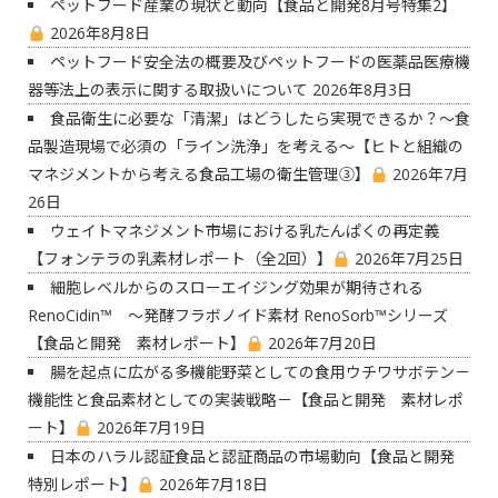
ペットフード産業の現状と動向【食品と開発8月号特集2】
2026年8月8日
ペットフード安全法の概要及びペットフードの医薬品医療機
器等法上の表示に関する取扱いについて
2026年8月3日
食品衛生に必要な「清潔」はどうしたら実現できるか？〜食
品製造現場で必須の「ライン洗浄」を考える〜【ヒトと組織の
マネジメントから考える食品工場の衛生管理③】
2026年7月
26日
ウェイトマネジメント市場における乳たんぱくの再定義
【フォンテラの乳素材レポート（全2回）】
2026年7月25日
細胞レベルからのスローエイジング効果が期待される
RenoCidin™ ～発酵フラボノイド素材 RenoSorb™シリーズ
【食品と開発 素材レポート】
2026年7月20日
腸を起点に広がる多機能野菜としての食用ウチワサボテン－
機能性と食品素材としての実装戦略－【食品と開発 素材レポ
ート】
2026年7月19日
日本のハラル認証食品と認証商品の市場動向【食品と開発
特別レポート】
2026年7月18日