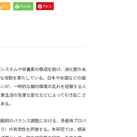
RSS
feedly
Pin it
疫システムや栄養素の吸収を助け、消化管のあ
まな役割を果たしている。日本や米国などの国
ないが、一時的な腸内環境の乱れを経験する人
、食生活の急激な変化などによって引き起こさ
がある。
細菌群のバランス調整における、多菌株プロバ
いう）の有効性を評価する。本研究では、感染