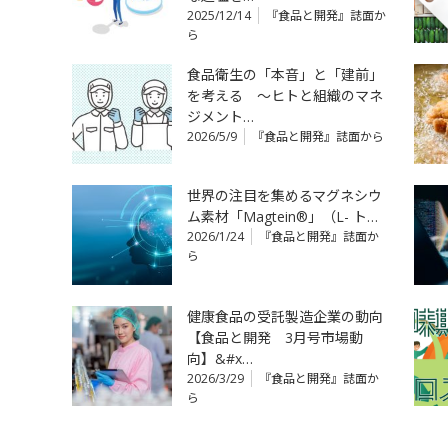
2025/12/14
『食品と開発』誌面か
ら
食品衛生の「本音」と「建前」
を考える ～ヒトと組織のマネ
ジメント…
2026/5/9
『食品と開発』誌面から
世界の注目を集めるマグネシウ
ム素材「Magtein®」（L- ト…
2026/1/24
『食品と開発』誌面か
ら
健康食品の受託製造企業の動向
【食品と開発 3月号市場動
向】&#x…
2026/3/29
『食品と開発』誌面か
ら