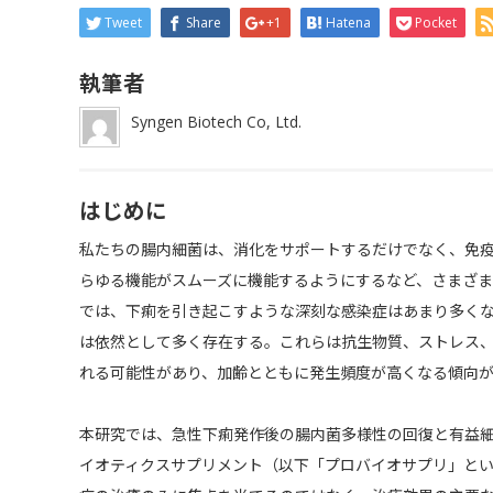
Tweet
Share
+1
Hatena
Pocket
執筆者
Syngen Biotech Co, Ltd.
はじめに
私たちの腸内細菌は、消化をサポートするだけでなく、免
らゆる機能がスムーズに機能するようにするなど、さまざ
では、下痢を引き起こすような深刻な感染症はあまり多く
は依然として多く存在する。これらは抗生物質、ストレス
れる可能性があり、加齢とともに発生頻度が高くなる傾向
本研究では、急性下痢発作後の腸内菌多様性の回復と有益
イオティクスサプリメント（以下「プロバイオサプリ」と