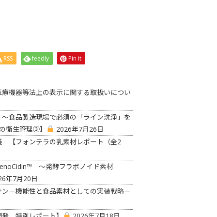
RSS
feedly
Pin it
医療機器等法上の表示に関する取扱いについ
？〜食品製造現場で必須の「ライン洗浄」を
の衛生管理③】
2026年7月26日
義 【フォンテラの乳素材レポート（全2
oCidin™ ～発酵フラボノイド素材
26年7月20日
テン－機能性と食品素材としての実装戦略－
開発 特別レポート】
2026年7月18日