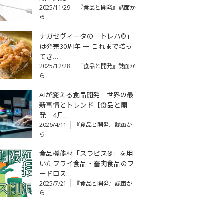
2025/11/29
『食品と開発』誌面か
ら
ナガセヴィータの「トレハ®」
は発売30周年 ー これまで培っ
てき…
2025/12/28
『食品と開発』誌面か
ら
AIが変える食品開発 世界の最
新事情とトレンド【食品と開
発 4月…
2026/4/11
『食品と開発』誌面か
ら
食品機能材「スラビス®」を用
いたフライ食品・畜肉食品のフ
ードロス…
2025/7/21
『食品と開発』誌面か
ら