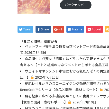
バックナンバー
Tweet
Share
+1
Hatena
Pocket
『食品と開発』誌面から
ペットフード安全法の概要及びペットフードの医薬品
て
2026年8月3日
食品衛生に必要な「清潔」はどうしたら実現できるか
考える〜【ヒトと組織のマネジメントから考える食品工場
ウェイトマネジメント市場における乳たんぱくの再定
回）】
2026年7月25日
細胞レベルからのスローエイジング効果が期待されるRen
RenoSorb™シリーズ【食品と開発 素材レポート】
20
腸を起点に広がる多機能野菜としての食用ウチワサボ
【食品と開発 素材レポート】
2026年7月19日
日本のハラル認証食品と認証商品の市場動向【食品と