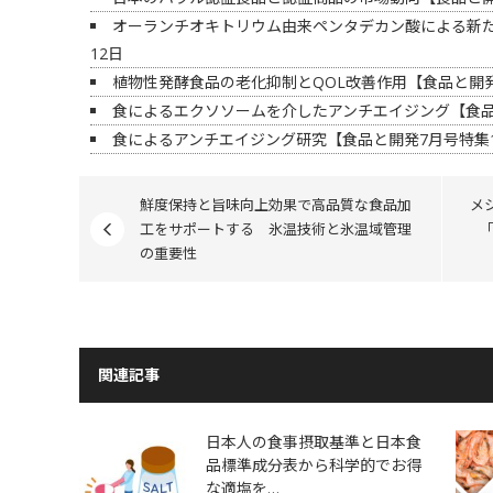
オーランチオキトリウム由来ペンタデカン酸による新
12日
植物性発酵食品の老化抑制とQOL改善作用【食品と開発
食によるエクソソームを介したアンチエイジング【食品
食によるアンチエイジング研究【食品と開発7月号特集
鮮度保持と旨味向上効果で高品質な食品加
メ
工をサポートする 氷温技術と氷温域管理
の重要性
関連記事
日本人の食事摂取基準と日本食
品標準成分表から科学的でお得
な適塩を…