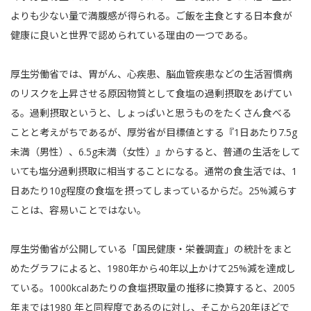
よりも少ない量で満腹感が得られる。ご飯を主食とする日本食が
健康に良いと世界で認められている理由の一つである。
厚生労働省では、胃がん、心疾患、脳血管疾患などの生活習慣病
のリスクを上昇させる原因物質として食塩の過剰摂取をあげてい
る。過剰摂取というと、しょっぱいと思うものをたくさん食べる
ことと考えがちであるが、厚労省が目標値とする『1日あたり7.5g
未満（男性）、6.5g未満（女性）』からすると、普通の生活をして
いても塩分過剰摂取に相当することになる。通常の食生活では、1
日あたり10g程度の食塩を摂ってしまっているからだ。25%減らす
ことは、容易いことではない。
厚生労働省が公開している「国民健康・栄養調査」の統計をまと
めたグラフによると、1980年から40年以上かけて25%減を達成し
ている。1000kcalあたりの食塩摂取量の推移に換算すると、2005
年までは1980 年と同程度であるのに対し、そこから20年ほどで