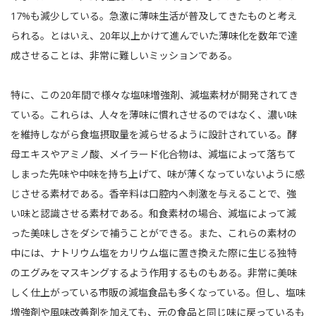
17%も減少している。急激に薄味生活が普及してきたものと考え
られる。とはいえ、20年以上かけて進んでいた薄味化を数年で達
成させることは、非常に難しいミッションである。
特に、この20年間で様々な塩味増強剤、減塩素材が開発されてき
ている。これらは、人々を薄味に慣れさせるのではなく、濃い味
を維持しながら食塩摂取量を減らせるように設計されている。酵
母エキスやアミノ酸、メイラード化合物は、減塩によって落ちて
しまった先味や中味を持ち上げて、味が薄くなっていないように感
じさせる素材である。香辛料は口腔内へ刺激を与えることで、強
い味と認識させる素材である。和食素材の場合、減塩によって減
った美味しさをダシで補うことができる。また、これらの素材の
中には、ナトリウム塩をカリウム塩に置き換えた際に生じる独特
のエグみをマスキングするよう作用するものもある。非常に美味
しく仕上がっている市販の減塩食品も多くなっている。但し、塩味
増強剤や風味改善剤を加えても、元の食品と同じ味に戻っているも