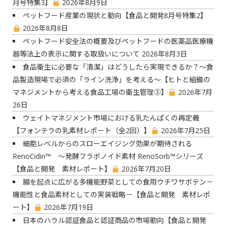
月号特集3】
2026年8月9日
ペットフード産業の現状と動向【食品と開発8月号特集2】
2026年8月8日
ペットフード安全法の概要及びペットフードの医薬品医療機
器等法上の表示に関する取扱いについて
2026年8月3日
食品衛生に必要な「清潔」はどうしたら実現できるか？〜食
品製造現場で必須の「ライン洗浄」を考える〜【ヒトと組織の
マネジメントから考える食品工場の衛生管理③】
2026年7月
26日
ウェイトマネジメント市場における乳たんぱくの再定義
【フォンテラの乳素材レポート（全2回）】
2026年7月25日
細胞レベルからのスローエイジング効果が期待される
RenoCidin™ ～発酵フラボノイド素材 RenoSorb™シリーズ
【食品と開発 素材レポート】
2026年7月20日
腸を起点に広がる多機能野菜としての食用ウチワサボテン－
機能性と食品素材としての実装戦略－【食品と開発 素材レポ
ート】
2026年7月19日
日本のハラル認証食品と認証商品の市場動向【食品と開発