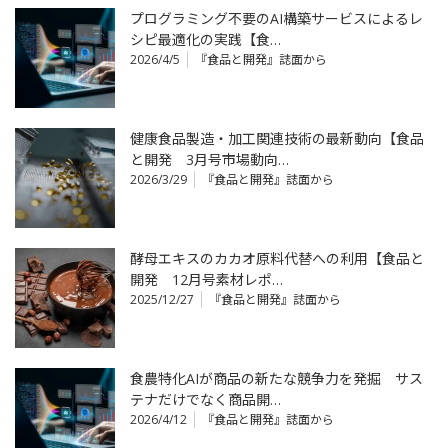
プログラミング不要のAI構築サービスによるレ
シピ最適化の実践【食…
2026/4/5
『食品と開発』誌面から
健康食品製造・加工関連技術の最新動向【食品
と開発 3月号市場動向…
2026/3/29
『食品と開発』誌面から
酵母エキスのカカオ原料代替への利用【食品と
開発 12月号素材レポ…
2025/12/27
『食品と開発』誌面から
食農特化AIが商品の新たな競争力を発掘 サス
テナだけでなく商品開…
2026/4/12
『食品と開発』誌面から