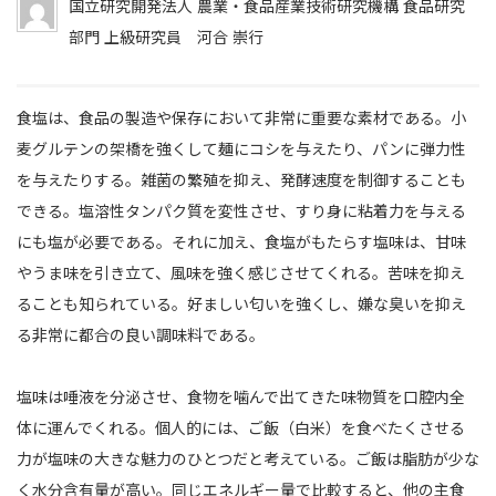
国立研究開発法人 農業・食品産業技術研究機構 食品研究
部門 上級研究員 河合 崇行
食塩は、食品の製造や保存において非常に重要な素材である。小
麦グルテンの架橋を強くして麺にコシを与えたり、パンに弾力性
を与えたりする。雑菌の繁殖を抑え、発酵速度を制御することも
できる。塩溶性タンパク質を変性させ、すり身に粘着力を与える
にも塩が必要である。それに加え、食塩がもたらす塩味は、甘味
やうま味を引き立て、風味を強く感じさせてくれる。苦味を抑え
ることも知られている。好ましい匂いを強くし、嫌な臭いを抑え
る非常に都合の良い調味料である。
塩味は唾液を分泌させ、食物を噛んで出てきた味物質を口腔内全
体に運んでくれる。個人的には、ご飯（白米）を食べたくさせる
力が塩味の大きな魅力のひとつだと考えている。ご飯は脂肪が少な
く水分含有量が高い。同じエネルギー量で比較すると、他の主食