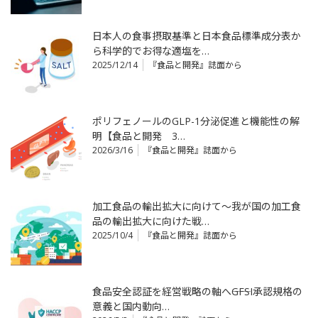
日本人の食事摂取基準と日本食品標準成分表か
ら科学的でお得な適塩を…
2025/12/14
『食品と開発』誌面から
ポリフェノールのGLP-1分泌促進と機能性の解
明【食品と開発 3…
2026/3/16
『食品と開発』誌面から
加工食品の輸出拡大に向けて～我が国の加工食
品の輸出拡大に向けた戦…
2025/10/4
『食品と開発』誌面から
食品安全認証を経営戦略の軸へ――GFSI承認規格の
意義と国内動向…