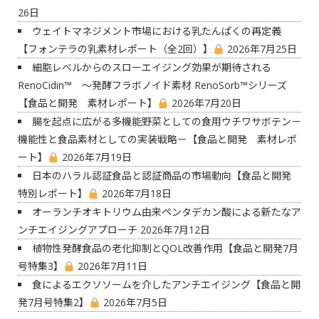
26日
ウェイトマネジメント市場における乳たんぱくの再定義
【フォンテラの乳素材レポート（全2回）】
2026年7月25日
細胞レベルからのスローエイジング効果が期待される
RenoCidin™ ～発酵フラボノイド素材 RenoSorb™シリーズ
【食品と開発 素材レポート】
2026年7月20日
腸を起点に広がる多機能野菜としての食用ウチワサボテン－
機能性と食品素材としての実装戦略－【食品と開発 素材レポ
ート】
2026年7月19日
日本のハラル認証食品と認証商品の市場動向【食品と開発
特別レポート】
2026年7月18日
オーランチオキトリウム由来ペンタデカン酸による新たなア
ンチエイジングアプローチ
2026年7月12日
植物性発酵食品の老化抑制とQOL改善作用【食品と開発7月
号特集3】
2026年7月11日
食によるエクソソームを介したアンチエイジング【食品と開
発7月号特集2】
2026年7月5日