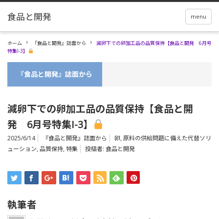
menu
ホーム
『食品と開発』誌面から
減卵下での卵加工品の品質保持【食品と開発 6月号
特集I-3】
『食品と開発』誌面から
減卵下での卵加工品の品質保持【食品と開
発 6月号特集I-3】
2025/6/14
『食品と開発』誌面から
卵
,
原料の供給問題に備えた代替ソリ
ューション
,
品質保持
,
特集
投稿者:
食品と開発
執筆者