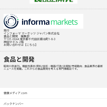
発行
インフォーマ マーケッツ ジャパン株式会社
食品と開発 編集部
〒101-0044 東京都千代田区鍛冶町1-8-3
神田91ビル 2階
お問い合わせは
【こちら】
食品と開発
昭和33年創刊。機能性素材/原料/技術・機器/行政/法規制/市場動向…食品業界の最新
ニュースを掲載。これからの食品開発を考える専門情報誌です。
健康メディア.com
バックナンバー