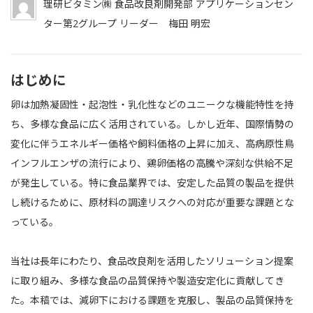
理研ビタミン㈱ 食品改良剤開発部 アプリケーションセン
ター第2グループ リーダー 梅田 明宏
はじめに
卵は加熱凝固性・起泡性・乳化性などのユニークな機能特性を持
ち、多様な食品に広く活用されている。しかし近年、国際情勢の
変化に伴うエネルギー価格や飼料価格の上昇に加え、高病原性鳥
インフルエンザの流行により、鶏卵価格の高騰や深刻な供給不足
が発生している。特に食品業界では、安定した品質の製品を提供
し続けるために、原材料の調達リスクへの対応が重要な課題とな
っている。
当社は長年にわたり、食品改良剤を活用したソリューション提案
に取り組み、多様な食品の品質保持や製造安定化に貢献してき
た。本稿では、減卵下における課題を克服し、製品の品質保持を