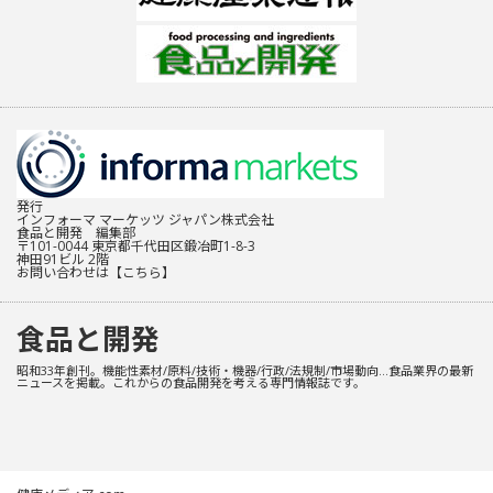
発行
インフォーマ マーケッツ ジャパン株式会社
食品と開発 編集部
〒101-0044 東京都千代田区鍛冶町1-8-3
神田91ビル 2階
お問い合わせは
【こちら】
食品と開発
昭和33年創刊。機能性素材/原料/技術・機器/行政/法規制/市場動向…食品業界の最新
ニュースを掲載。これからの食品開発を考える専門情報誌です。