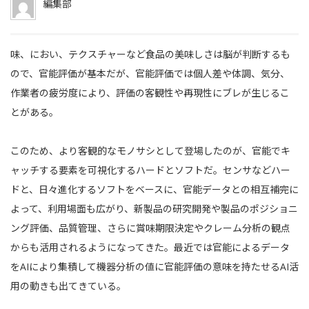
編集部
味、におい、テクスチャーなど食品の美味しさは脳が判断するも
ので、官能評価が基本だが、官能評価では個人差や体調、気分、
作業者の疲労度により、評価の客観性や再現性にブレが生じるこ
とがある。
このため、より客観的なモノサシとして登場したのが、官能でキ
ャッチする要素を可視化するハードとソフトだ。センサなどハー
ドと、日々進化するソフトをベースに、官能データとの相互補完に
よって、利用場面も広がり、新製品の研究開発や製品のポジショニ
ング評価、品質管理、さらに賞味期限決定やクレーム分析の観点
からも活用されるようになってきた。最近では官能によるデータ
をAIにより集積して機器分析の値に官能評価の意味を持たせるAI活
用の動きも出てきている。