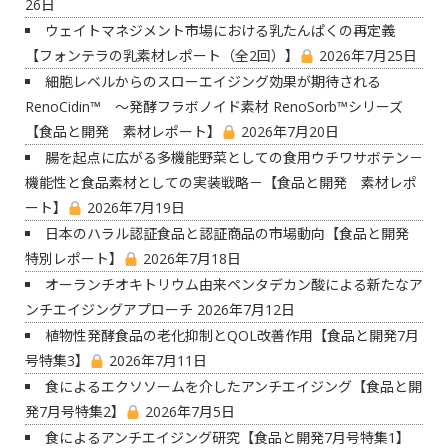
26日
ウェイトマネジメント市場における乳たんぱくの再定義
【フォンテラの乳素材レポート（全2回）】
2026年7月25日
細胞レベルからのスローエイジング効果が期待される
RenoCidin™ ～発酵フラボノイド素材 RenoSorb™シリーズ
【食品と開発 素材レポート】
2026年7月20日
腸を起点に広がる多機能野菜としての食用ウチワサボテン－
機能性と食品素材としての実装戦略－【食品と開発 素材レポ
ート】
2026年7月19日
日本のハラル認証食品と認証商品の市場動向【食品と開発
特別レポート】
2026年7月18日
オーランチオキトリウム由来ペンタデカン酸による新たなア
ンチエイジングアプローチ
2026年7月12日
植物性発酵食品の老化抑制とQOL改善作用【食品と開発7月
号特集3】
2026年7月11日
食によるエクソソームを介したアンチエイジング【食品と開
発7月号特集2】
2026年7月5日
食によるアンチエイジング研究【食品と開発7月号特集1】