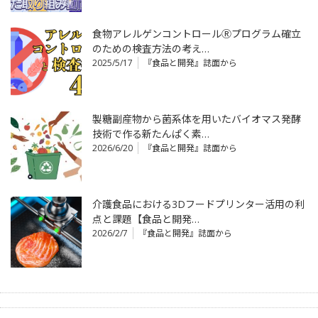
食物アレルゲンコントロールⓇプログラム確立
のための検査方法の考え…
2025/5/17
『食品と開発』誌面から
製糖副産物から菌系体を用いたバイオマス発酵
技術で作る新たんぱく素…
2026/6/20
『食品と開発』誌面から
介護食品における3Dフードプリンター活用の利
点と課題【食品と開発…
2026/2/7
『食品と開発』誌面から