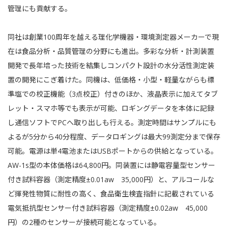
管理にも貢献する。
同社は創業100周年を越える理化学機器・環境測定器メーカーで現
在は食品分析・品質管理の分野にも進出。多彩な分析・計測装置
開発で長年培った技術を結集しコンパクト設計の水分活性測定装
置の開発にこぎ着けた。同機は、低価格・小型・軽量ながらも標
準塩での校正機能（3点校正）付きのほか、液晶表示に加えてタブ
レット・スマホ等でも表示が可能、ロギングデータを本体に記録
し通信ソフトでPCへ取り出しも行える。測定時間はサンプルにも
よるが5分から40分程度、データロギングは最大99測定分まで保存
可能。電源は単4電池またはUSBポートからの供給となっている。
AW-1s型の本体価格は64,800円。同装置には静電容量型センサー
付き試料容器（測定精度±0.01aw 35,000円）と、アルコールな
ど揮発性物質に耐性の高く、食品衛生検査指針に記載されている
電気抵抗型センサー付き試料容器（測定精度±0.02aw 45,000
円）の2種のセンサーが接続可能となっている。