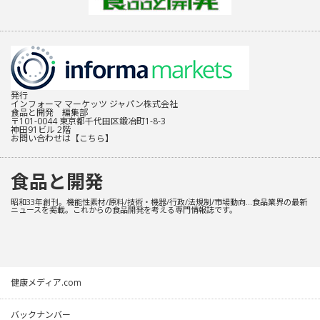
発行
インフォーマ マーケッツ ジャパン株式会社
食品と開発 編集部
〒101-0044 東京都千代田区鍛冶町1-8-3
神田91ビル 2階
お問い合わせは
【こちら】
食品と開発
昭和33年創刊。機能性素材/原料/技術・機器/行政/法規制/市場動向…食品業界の最新
ニュースを掲載。これからの食品開発を考える専門情報誌です。
健康メディア.com
バックナンバー