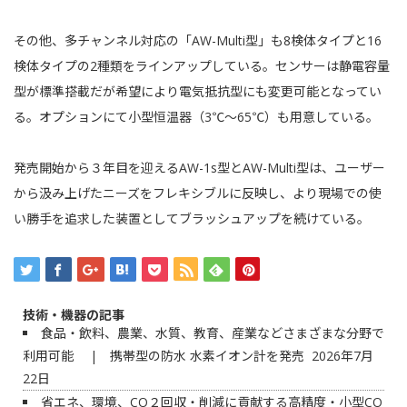
その他、多チャンネル対応の「AW-Multi型」も8検体タイプと16
検体タイプの2種類をラインアップしている。センサーは静電容量
型が標準搭載だが希望により電気抵抗型にも変更可能となってい
る。オプションにて小型恒温器（3℃〜65℃）も用意している。
発売開始から３年目を迎えるAW-1s型とAW-Multi型は、ユーザー
から汲み上げたニーズをフレキシブルに反映し、より現場での使
い勝手を追求した装置としてブラッシュアップを続けている。
技術・機器の記事
食品・飲料、農業、水質、教育、産業などさまざまな分野で
利用可能 | 携帯型の防水 水素イオン計を発売
2026年7月
22日
省エネ、環境、CO２回収・削減に貢献する高精度・小型CO