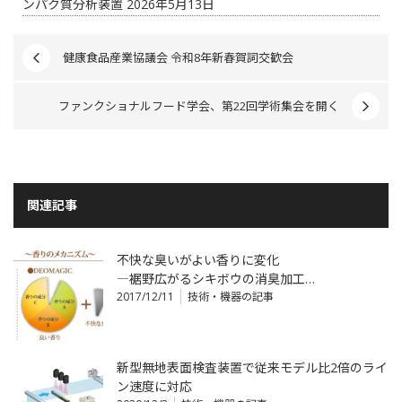
ンパク質分析装置
2026年5月13日
健康食品産業協議会 令和8年新春賀詞交歓会
ファンクショナルフード学会、第22回学術集会を開く
関連記事
不快な臭いがよい香りに変化
―裾野広がるシキボウの消臭加工…
2017/12/11
技術・機器の記事
新型無地表面検査装置で従来モデル比2倍のライ
ン速度に対応