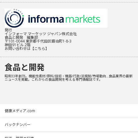
発行
インフォーマ マーケッツ ジャパン株式会社
食品と開発 編集部
〒101-0044 東京都千代田区鍛冶町1-8-3
神田91ビル 2階
お問い合わせは
【こちら】
食品と開発
昭和33年創刊。機能性素材/原料/技術・機器/行政/法規制/市場動向…食品業界の最新
ニュースを掲載。これからの食品開発を考える専門情報誌です。
健康メディア.com
バックナンバー