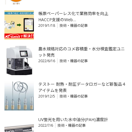
帳票ペーパーレス化で業務効率を向上
HACCP支援のWeb…
2019/1/18
技術・機器の記事
農水規格対応のコメ容積重・水分検査鑑定ユニ
ット発売
2022/6/16
技術・機器の記事
テストー 耐熱・耐圧データロガーなど新製品４
アイテムを発表
2019/12/5
技術・機器の記事
UV蛍光を用いた水中油分(PAH)濃度計
2022/7/6
技術・機器の記事