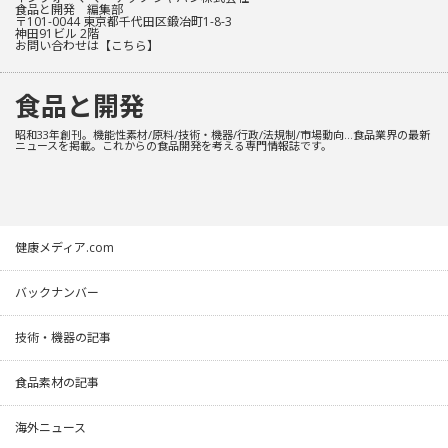
食品と開発 編集部
〒101-0044 東京都千代田区鍛冶町1-8-3
神田91ビル 2階
お問い合わせは
【こちら】
食品と開発
昭和33年創刊。機能性素材/原料/技術・機器/行政/法規制/市場動向…食品業界の最新
ニュースを掲載。これからの食品開発を考える専門情報誌です。
健康メディア.com
バックナンバー
技術・機器の記事
食品素材の記事
海外ニュース